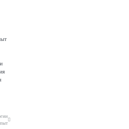
пыт
ми
ия
я
огии
опыт