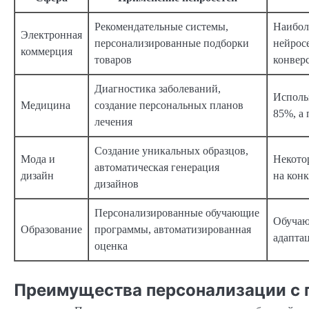
Рекомендательные системы,
Наибол
Электронная
персонализированные подборки
нейрос
коммерция
товаров
конвер
Диагностика заболеваний,
Исполь
Медицина
создание персональных планов
85%, а
лечения
Создание уникальных образцов,
Мода и
Некото
автоматическая генерация
дизайн
на кон
дизайнов
Персонализированные обучающие
Обучаю
Образование
программы, автоматизированная
адапта
оценка
Преимущества персонализации с