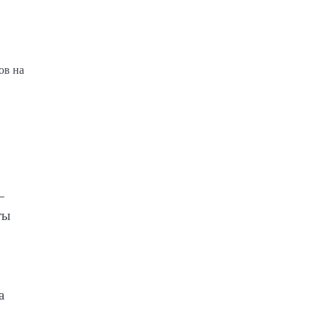
ов на
—
ты
а