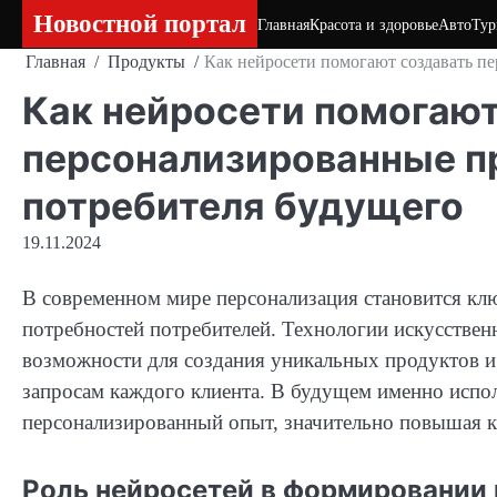
Skip
Новостной портал
Главная
Красота и здоровье
Авто
Тур
to
Главная
Продукты
Как нейросети помогают создавать п
content
Как нейросети помогают
персонализированные п
потребителя будущего
19.11.2024
В современном мире персонализация становится кл
потребностей потребителей. Технологии искусствен
возможности для создания уникальных продуктов 
запросам каждого клиента. В будущем именно испо
персонализированный опыт, значительно повышая к
Роль нейросетей в формировании