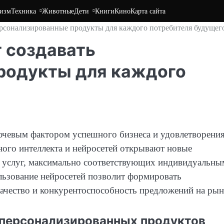
изм
Техника
Животные
Дети
Книги
Кино
Карта сайта
ерсонализированные продукты для каждого потребителя будущег
 создавать
родукты для каждого
ючевым фактором успешного бизнеса и удовлетворени
ного интеллекта и нейросетей открывают новые
и услуг, максимально соответствующих индивидуальны
льзование нейросетей позволит формировать
ачество и конкурентоспособность предложений на рын
 персонализированных продуктов