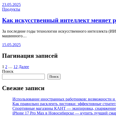
23.05.2025
Продукты
Как искусственный интеллект меняет р
За последние годы технологии искусственного интеллекта (И
машинного…
15.05.2025
Пагинация записей
1
2
…
12
Далее
Поиск
Поиск
Свежие записи
Использование иностранных работников: возможности и 
Как правильно расклеить листовки: эффективные стратег
Спортивные магазины КАНТ — экипировка, снаряжение
iPhone 17 Pro Max в Новосибирске — купить лучший сма