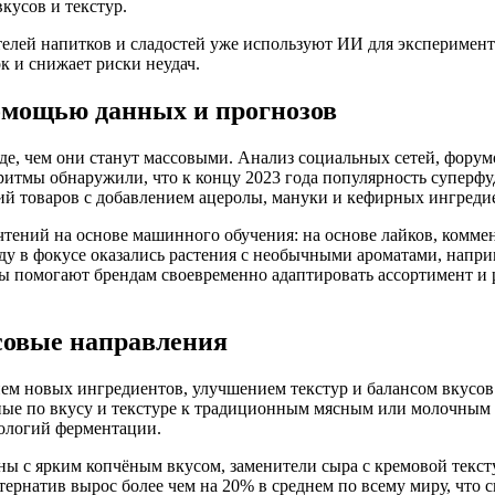
кусов и текстур.
телей напитков и сладостей уже используют ИИ для эксперимен
к и снижает риски неудач.
омощью данных и прогнозов
е, чем они станут массовыми. Анализ социальных сетей, форум
итмы обнаружили, что к концу 2023 года популярность суперф
ий товаров с добавлением ацеролы, мануки и кефирных ингреди
чтений на основе машинного обучения: на основе лайков, комме
оду в фокусе оказались растения с необычными ароматами, напр
ы помогают брендам своевременно адаптировать ассортимент и
совые направления
ием новых ингредиентов, улучшением текстур и балансом вкусов
е по вкусу и текстуре к традиционным мясным или молочным пр
нологий ферментации.
оны с ярким копчёным вкусом, заменители сыра с кремовой текст
тернатив вырос более чем на 20% в среднем по всему миру, что 