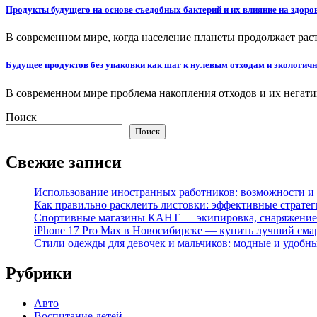
Продукты будущего на основе съедобных бактерий и их влияние на здоро
В современном мире, когда население планеты продолжает ра
Будущее продуктов без упаковки как шаг к нулевым отходам и экологичн
В современном мире проблема накопления отходов и их негати
Поиск
Поиск
Свежие записи
Использование иностранных работников: возможности и 
Как правильно расклеить листовки: эффективные стратег
Спортивные магазины КАНТ — экипировка, снаряжение
iPhone 17 Pro Max в Новосибирске — купить лучший сма
Стили одежды для девочек и мальчиков: модные и удобн
Рубрики
Авто
Воспитание детей