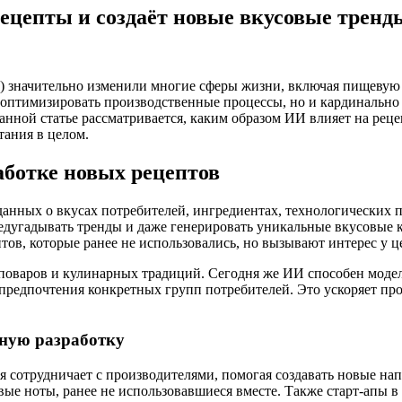
ецепты и создаёт новые вкусовые тренд
И) значительно изменили многие сферы жизни, включая пищевую
 оптимизировать производственные процессы, но и кардинально
нной статье рассматривается, каким образом ИИ влияет на рец
тания в целом.
аботке новых рецептов
ных о вкусах потребителей, ингредиентах, технологических пр
едугадывать тренды и даже генерировать уникальные вкусовые
ов, которые ранее не использовались, но вызывают интерес у ц
-поваров и кулинарных традиций. Сегодня же ИИ способен моде
и предпочтения конкретных групп потребителей. Это ускоряет п
ную разработку
сотрудничает с производителями, помогая создавать новые напи
е ноты, ранее не использовавшиеся вместе. Также старт-апы в