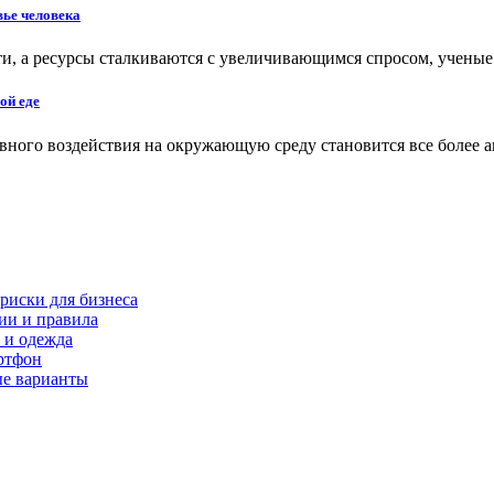
вье человека
сти, а ресурсы сталкиваются с увеличивающимся спросом, учен
ой еде
вного воздействия на окружающую среду становится все более 
риски для бизнеса
ии и правила
 и одежда
ртфон
ые варианты