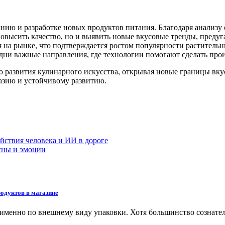
анию и разработке новых продуктов питания. Благодаря анализ
и повысить качество, но и выявить новые вкусовые тренды, пре
 на рынке, что подтверждается ростом популярности раститель
ни важные направления, где технологии помогают сделать прои
ю развития кулинарного искусства, открывая новые границы вк
разию и устойчивому развитию.
ствия человека и ИИ в дороге
сны и эмоции
одуктов в магазине
именно по внешнему виду упаковки. Хотя большинство сознате