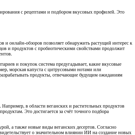
тирования с рецептами и подбором вкусовых профилей. Это
ов и онлайн-обзоров позволяет обнаружить растущий интерес к
удов и продуктов с пробиотическими свойствами продолжит
ентов.
нтариев и покупок система предугадывает, какие вкусовые
имер, морская капуста с цитрусовыми нотами или
 разрабатывать продукты, отвечающие будущим ожиданиям
. Например, в области веганских и растительных продуктов
одуктам. Это достигается за счёт точного подбора
урой, а также новые виды веганских десертов. Согласно
свидетельствует о значительном влиянии ИИ на создание новых