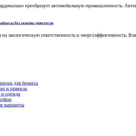
кардинально преобразует автомобильную промышленность. Автои
выбросы без замены двигателя
на экологическую ответственность и энергоэффективность. Вла
риски для бизнеса
ии и правила
 и одежда
ртфон
ые варианты