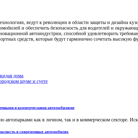
хнологиях, ведут к революции в области защиты и дизайна кузо
втомобилей и обеспечить безопасность для водителей и окружаю
нновационной автоиндустрии, способной удовлетворить требова
ортных средств, которые будут гармонично сочетать высокую ф
окидая дома
ородском шуме и суете
 личными и коммерческими автомобилями
 автопарками как в личном, так и в коммерческом секторе. Ис
опасность в современных автомобилях