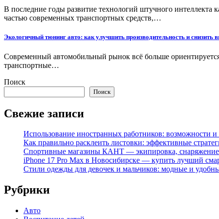
В последние годы развитие технологий штучного интеллекта 
частью современных транспортных средств,…
Экологичный тюнинг авто: как улучшить производительность и снизить 
Современный автомобильный рынок всё больше ориентируется 
транспортные…
Поиск
Поиск
Свежие записи
Использование иностранных работников: возможности и 
Как правильно расклеить листовки: эффективные стратег
Спортивные магазины КАНТ — экипировка, снаряжение
iPhone 17 Pro Max в Новосибирске — купить лучший сма
Стили одежды для девочек и мальчиков: модные и удобн
Рубрики
Авто