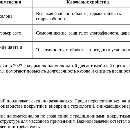
рименения
Ключевые свойства
Высокая износостойкость, термостойкость,
салона
гидрофобность
ерьер авто
Самоочищение, защита от ультрафиолета, цар
ние цвета и
Эластичность, стойкость к погодным условия
хи: в 2022 году рынок нанопокрытий для автомобилей оценивал
алы помогают повысить долговечность кузова и снизить вредное 
гий продолжает активно развиваться. Среди перспективных на
роизводстве покрытий и внедрение технологий, снижающих энер
ства наноматериалов по сравнению с традиционными покрытиями
структура для массового применения. Важной задачей остается 
лей и потребителей.