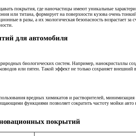
давать покрытия, где наночастицы имеют уникальные характери
ония или титана, формирует на поверхности кузова очень тонк
онные в разы, а их экологическая безопасность возрастает за 
ности.
тий для автомобиля
родных биологических систем. Например, нанокристаллы создаю
 разводов или пятен. Такой эффект не только сохраняет внешний
льзования вредных химикатов и растворителей, минимизация о
чищающими функциями позволяет сократить частоту мойки авто 
нновационных покрытий