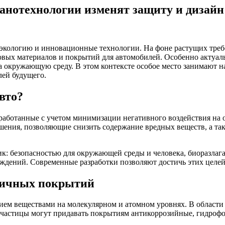
анотехнологии изменят защиту и дизайн 
а экологию и инновационные технологии. На фоне растущих тр
 новых материалов и покрытий для автомобилей. Особенно акту
 окружающую среду. В этом контексте особое место занимают н
лей будущего.
вто?
работанные с учетом минимизации негативного воздействия на 
шения, позволяющие снизить содержание вредных веществ, а та
к: безопасностью для окружающей среды и человека, биоразлаг
ждений. Современные разработки позволяют достичь этих целей
огичных покрытий
ием веществами на молекулярном и атомном уровнях. В област
очастицы могут придавать покрытиям антикоррозийные, гидроф