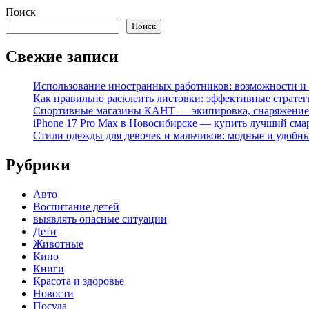
Поиск
Поиск
Свежие записи
Использование иностранных работников: возможности и 
Как правильно расклеить листовки: эффективные стратег
Спортивные магазины КАНТ — экипировка, снаряжение
iPhone 17 Pro Max в Новосибирске — купить лучший сма
Стили одежды для девочек и мальчиков: модные и удобн
Рубрики
Авто
Воспитание детей
выявлять опасные ситуации
Дети
Животные
Кино
Книги
Красота и здоровье
Новости
Посуда