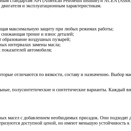
стандартам API (American Petroleum Institute) и ACEA (Associati
 двигателя и эксплуатационным характеристикам.
ающая максимальную защиту при любых режимах работы;
 снижающая трение и износ деталей;
т образование воздушных пузырей;
ных интервалах замены масла;
 показателей автомобиля;
торые отличаются по вязкости, составу и назначению. Выбор ма
ные, полусинтетические и синтетические варианты. Каждый вид
ых масел с добавлением необходимых присадок. Они подходят д
еризуются доступной ценой, но имеют меньшую устойчивость к