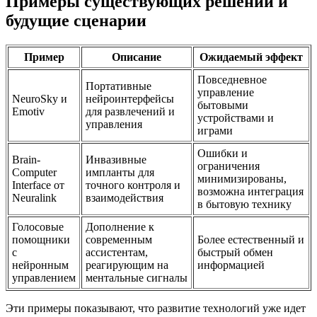
Примеры существующих решений и
будущие сценарии
Пример
Описание
Ожидаемый эффект
Повседневное
Портативные
управление
NeuroSky и
нейроинтерфейсы
бытовыми
Emotiv
для развлечений и
устройствами и
управления
играми
Ошибки и
Brain-
Инвазивные
ограничения
Computer
импланты для
минимизированы,
Interface от
точного контроля и
возможна интеграция
Neuralink
взаимодействия
в бытовую технику
Голосовые
Дополнение к
помощники
современным
Более естественный и
с
ассистентам,
быстрый обмен
нейронным
реагирующим на
информацией
управлением
ментальные сигналы
Эти примеры показывают, что развитие технологий уже идет