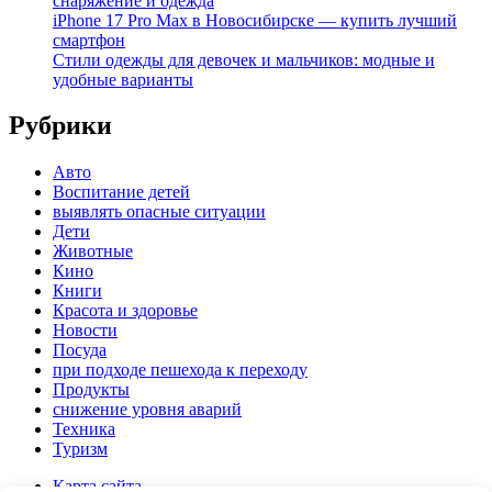
снаряжение и одежда
iPhone 17 Pro Max в Новосибирске — купить лучший
смартфон
Стили одежды для девочек и мальчиков: модные и
удобные варианты
Рубрики
Авто
Воспитание детей
выявлять опасные ситуации
Дети
Животные
Кино
Книги
Красота и здоровье
Новости
Посуда
при подходе пешехода к переходу
Продукты
снижение уровня аварий
Техника
Туризм
Карта сайта