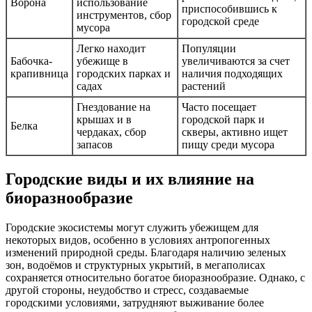
Ворона
использование
приспособившись к
инструментов, сбор
городской среде
мусора
Легко находит
Популяции
Бабочка-
убежище в
увеличиваются за счет
крапивница
городских парках и
наличия подходящих
садах
растений
Гнездование на
Часто посещает
крышах и в
городской парк и
Белка
чердаках, сбор
скверы, активно ищет
запасов
пищу среди мусора
Городские виды и их влияние на
биоразнообразие
Городские экосистемы могут служить убежищем для
некоторых видов, особенно в условиях антропогенных
изменений природной среды. Благодаря наличию зеленых
зон, водоёмов и структурных укрытий, в мегаполисах
сохраняется относительно богатое биоразнообразие. Однако, с
другой стороны, неудобство и стресс, создаваемые
городскими условиями, затрудняют выживание более