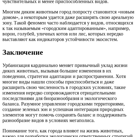
чувствительных и менее приспособленных видов.
Многим диким животным город попросту становится «новым
домом», а некоторым удается даже расширять свою ареальную
зону. Такой феномен часто наблюдается у видов, относящихся
к так называемым «городским адаптированным», например,
ворон, голубей, уличных котов или лис, которых нередко
выставляют как индикаторов устойчивости экосистем.
Заключение
Урбанизация кардинально меняет привычный уклад жизни
диких животных, вызывая большие изменения в их
поведении, стратегии адаптации и распространении. Хотя
многие виды нашли способы приспособиться и даже
расширить свою численность в городских условиях, такие
изменения нередко сопровождаются отрицательными
последствиями для биоразнообразия и экологического
баланса. Разумное управление городскими территориями,
создание зеленых зон и успешная интеграция природных
элементов могут помочь сохранять баланс и поддерживать
разнообразие видов в условиях мегаполиса.
Понимание того, как города влияют на жизнь животных,
важно для разработки экологически ответственных стратегий