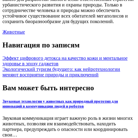
урбанистического развития и охраны природы. Только в
сотрудничестве человека и природы можно обеспечить
устойчивое существование всех обитателей мегаполисов и
сохранить биоразнообразие для будущих поколений.
Животные
Навигация по записям
Эффект цифрового детокса на качество кожи и ментальное
здоровье в эпоху гаджетов
Экологический туризм будущего: как нейротехнологии
меняют восприятие природы и приключений
Вам может быть интересно
Звуковые технологии у животных как природный прототип для
инноваций в коммуникации людей и роботов
Звуковая коммуникация играет важную роль в жизни многих
животных, позволяя им взаимодействовать, находить
партнера, предупреждать о опасности или координировать
свои…