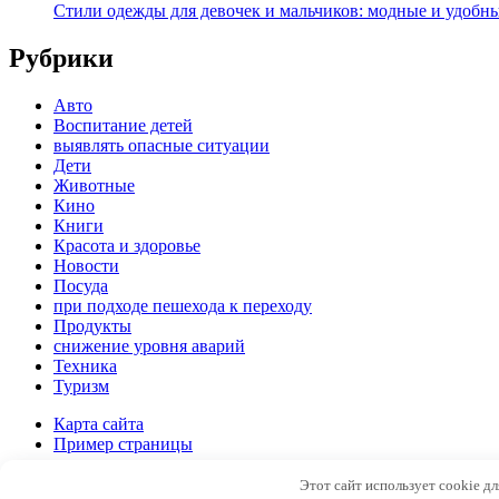
Стили одежды для девочек и мальчиков: модные и удобн
Рубрики
Авто
Воспитание детей
выявлять опасные ситуации
Дети
Животные
Кино
Книги
Красота и здоровье
Новости
Посуда
при подходе пешехода к переходу
Продукты
снижение уровня аварий
Техника
Туризм
Карта сайта
Пример страницы
Copyright © 2026
Новостной портал
Этот сайт использует cookie д