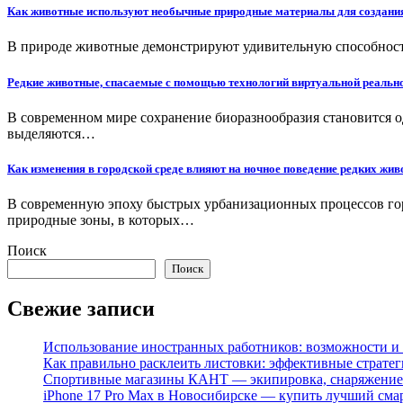
Как животные используют необычные природные материалы для создания
В природе животные демонстрируют удивительную способност
Редкие животные, спасаемые с помощью технологий виртуальной реально
В современном мире сохранение биоразнообразия становится 
выделяются…
Как изменения в городской среде влияют на ночное поведение редких жи
В современную эпоху быстрых урбанизационных процессов го
природные зоны, в которых…
Поиск
Поиск
Свежие записи
Использование иностранных работников: возможности и 
Как правильно расклеить листовки: эффективные стратег
Спортивные магазины КАНТ — экипировка, снаряжение
iPhone 17 Pro Max в Новосибирске — купить лучший сма