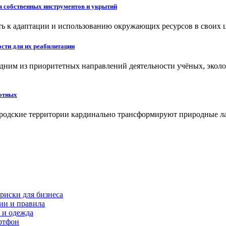
 собственных инструментов и укрытий
ь к адаптации и использованию окружающих ресурсов в своих 
сти для их реабилитации
одним из приоритетных направлений деятельности учёных, экол
вотных
родские территории кардинально трансформируют природные л
риски для бизнеса
ии и правила
 и одежда
ртфон