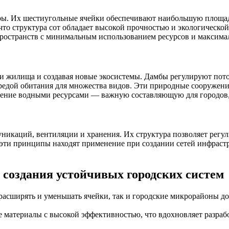
ы. Их шестиугольные ячейки обеспечивают наибольшую площад
что структура сот обладает высокой прочностью и экологическо
ространств с минимальным использованием ресурсов и максима
 жилища и создавая новые экосистемы. Дамбы регулируют поток
средой обитания для множества видов. Эти природные сооружен
вление водными ресурсами — важную составляющую для городов
каций, вентиляции и хранения. Их структура позволяет регули
 эти принципы находят применение при создании сетей инфраст
 создания устойчивых городских систем
т расширять и уменьшать ячейки, так и городские микрорайоны
е материалы с высокой эффективностью, что вдохновляет разраб