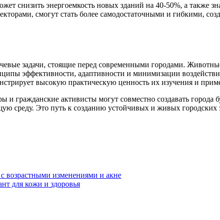
ожет снизить энергоемкость новых зданий на 40-50%, а также з
торами, смогут стать более самодостаточными и гибкими, созда
ючевые задачи, стоящие перед современными городами. Животн
инципы эффективности, адаптивности и минимизации воздействи
монстрирует высокую практическую ценность их изучения и прим
 и гражданские активисты могут совместно создавать города б
ю среду. Это путь к созданию устойчивых и живых городских э
с возрастными изменениями и акне
нт для кожи и здоровья