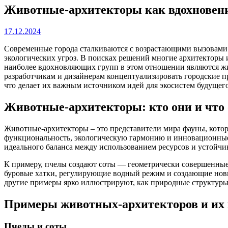
Животные-архитекторы как вдохновение
17.12.2024
Современные города сталкиваются с возрастающими вызовами: 
экологических угроз. В поисках решений многие архитекторы 
наиболее вдохновляющих групп в этом отношении являются ж
разработчикам и дизайнерам концептуализировать городские 
что делает их важным источником идей для экосистем будущего
Животные-архитекторы: кто они и что 
Животные-архитекторы – это представители мира фауны, кото
функциональность, экологическую гармонию и инновационные 
идеального баланса между использованием ресурсов и устойчи
К примеру, пчелы создают соты — геометрически совершенные
буровые хатки, регулирующие водный режим и создающие нов
другие примеры ярко иллюстрируют, как природные структуры
Примеры животных-архитекторов и их
Пчелы и соты