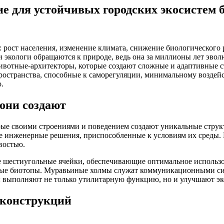
 для устойчивых городских экосистем 
рост населения, изменение климата, снижение биологического 
и экологи обращаются к природе, ведь она за миллионы лет эво
ивотные-архитекторы, которые создают сложные и адаптивные 
пространства, способные к саморегуляции, минимальному возде
.
они создают
рые своими строениями и поведением создают уникальные струк
инженерные решения, приспособленные к условиям их среды. И
востью.
 шестиугольные ячейки, обеспечивающие оптимальное использов
ые биотопы. Муравьиные холмы служат коммуникационными сис
 выполняют не только утилитарную функцию, но и улучшают эко
 конструкций