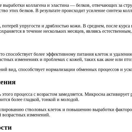
 выработки коллагена и эластина — белков, отвечающих за стру
во этих белков. В результате происходит усиление синтеза колл
потерей упругости и дряблостью кожи. В среднем, после курса 
охраняется в течение нескольких месяцев, являясь естественны
то способствует более эффективному питания клеток и удалени
стных изменениях и проблемах с кожей, таких как акне или птоз
ний вид, способствует нормализации обменных процессов и уск
ления
ь этого процесса с возрастом замедляется. Микросна активируе
вится более гладкой, тонкой и молодой.
улированию стволовых клеток и повышению выработки факторов
й возрастных изменений.
ости