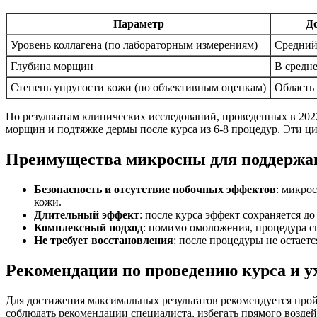
Параметр
Д
Уровень коллагена (по лабораторным измерениям)
Средний
Глубина морщин
В средн
Степень упругости кожи (по объективным оценкам)
Область
По результатам клинических исследований, проведенных в 202
морщин и подтяжке дермы после курса из 6-8 процедур. Эти 
Преимущества микросны для поддержан
Безопасность и отсутствие побочных эффектов
: микро
кожи.
Длительный эффект
: после курса эффект сохраняется д
Комплексный подход
: помимо омоложения, процедура с
Не требует восстановления
: после процедуры не остает
Рекомендации по проведению курса и у
Для достижения максимальных результатов рекомендуется пройт
соблюдать рекомендации специалиста, избегать прямого возде