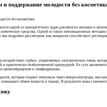
 и поддержание молодости без косметик
овится одной из приоритетных задач для многих женщин и мужч
химические средства. Одной из таких инновационных методик я
е мы подробно рассмотрим, как микросна способствует регенера
а воздействии слабых, управляемых электрических токов, котор
й и практически безболезненной процедурой. Ее суть заключает
ции кровообращения и лимфодренажа.
ратов, которые подают импульсы через микроэлектроды, масса
повышают обмен веществ в тканях. В результате кожа становитс
кожу