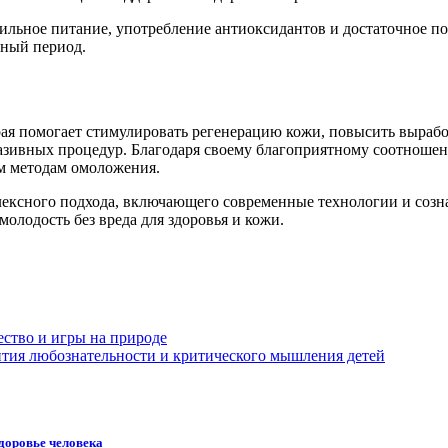
льное питание, употребление антиоксидантов и достаточное по
ьный период.
ая помогает стимулировать регенерацию кожи, повысить выработ
азивных процедур. Благодаря своему благоприятному соотношени
м методам омоложения.
лексного подхода, включающего современные технологии и созн
олодость без вреда для здоровья и кожи.
ество и игры на природе
ития любознательности и критического мышления детей
доровье человека