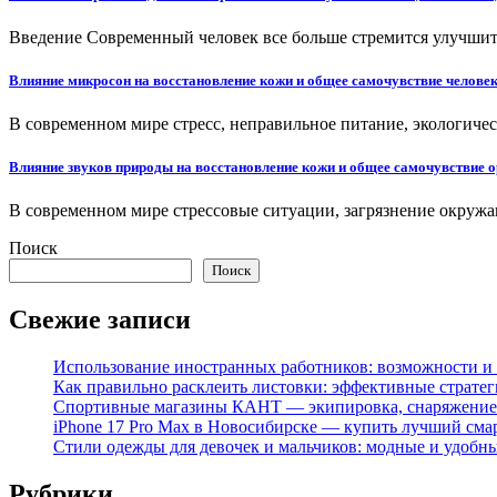
Введение Современный человек все больше стремится улучшить
Влияние микросон на восстановление кожи и общее самочувствие челове
В современном мире стресс, неправильное питание, экологичес
Влияние звуков природы на восстановление кожи и общее самочувствие 
В современном мире стрессовые ситуации, загрязнение окруж
Поиск
Поиск
Свежие записи
Использование иностранных работников: возможности и 
Как правильно расклеить листовки: эффективные стратег
Спортивные магазины КАНТ — экипировка, снаряжение
iPhone 17 Pro Max в Новосибирске — купить лучший сма
Стили одежды для девочек и мальчиков: модные и удобн
Рубрики