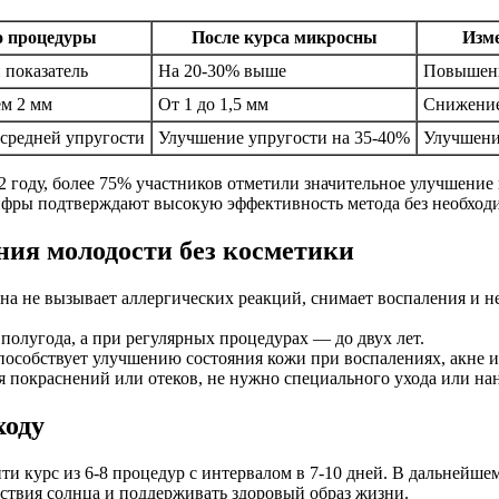
о процедуры
После курса микросны
Изм
 показатель
На 20-30% выше
Повышен
ем 2 мм
От 1 до 1,5 мм
Снижение
 средней упругости
Улучшение упругости на 35-40%
Улучшен
2 году, более 75% участников отметили значительное улучшение
цифры подтверждают высокую эффективность метода без необхо
ия молодости без косметики
сна не вызывает аллергических реакций, снимает воспаления и не
о полугода, а при регулярных процедурах — до двух лет.
пособствует улучшению состояния кожи при воспалениях, акне 
ся покраснений или отеков, не нужно специального ухода или на
ходу
и курс из 6-8 процедур с интервалом в 7-10 дней. В дальнейше
йствия солнца и поддерживать здоровый образ жизни.