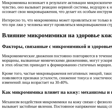
Микромимика возникает в результате активации микроскопич
чувство, оно вызывает реакцию нервной системы, ведущую к 
осознает свои микровыражения, что делает их особым инструм
Интересно то, что микромимика может проявляться не только 
что при лжи у человека могут проявляться микровыражения ст
Влияние микромимики на здоровье ко
Факторы, связанные с микромимикой и здоровье
Микромимические движения постоянно повторяются в течение 
морщины, вызванные мимическими движениями, могут ускорять 
в этих областях приводит к формированию статичных морщин.
Кроме того, частые микровыражения негативных эмоций, таких
появляются признаки усталости, снижение тонуса и эластично
изменений лица возрастает на 30-40%.
Как микромимика влияет на кожу: механизмы и 
Механизм воздействия микромимики на кожу связан с физиол
вызывает застойные явления. Постоянное напряжение мышц сп