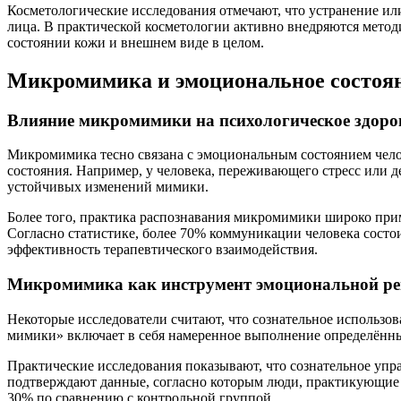
Косметологические исследования отмечают, что устранение ил
лица. В практической косметологии активно внедряются мето
состоянии кожи и внешнем виде в целом.
Микромимика и эмоциональное состоян
Влияние микромимики на психологическое здоро
Микромимика тесно связана с эмоциональным состоянием чело
состояния. Например, у человека, переживающего стресс или д
устойчивых изменений мимики.
Более того, практика распознавания микромимики широко при
Согласно статистике, более 70% коммуникации человека состо
эффективность терапевтического взаимодействия.
Микромимика как инструмент эмоциональной р
Некоторые исследователи считают, что сознательное использ
мимики» включает в себя намеренное выполнение определённ
Практические исследования показывают, что сознательное уп
подтверждают данные, согласно которым люди, практикующие
30% по сравнению с контрольной группой.