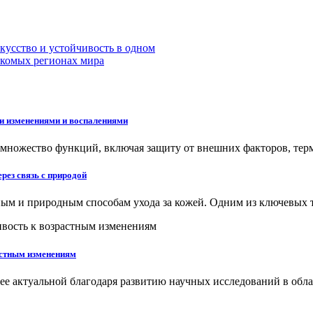
кусство и устойчивость в одном
акомых регионах мира
и изменениями и воспалениями
множество функций, включая защиту от внешних факторов, тер
рез связь с природой
нным и природным способам ухода за кожей. Одним из ключевых
астным изменениям
олее актуальной благодаря развитию научных исследований в о