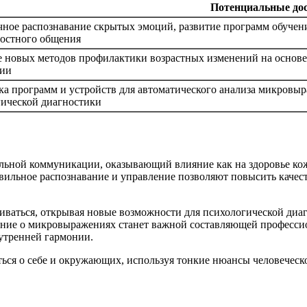
Потенциальные до
чное распознавание скрытых эмоций, развитие программ обуче
остного общения
 новых методов профилактики возрастных изменений на основе
ции
ка программ и устройств для автоматического анализа микровыр
гической диагностики
ьной коммуникации, оказывающий влияние как на здоровье кожи
вильное распознавание и управление позволяют повысить качес
ваться, открывая новые возможности для психологической диаг
ание о микровыражениях станет важной составляющей профессио
нутренней гармонии.
ся о себе и окружающих, используя тонкие нюансы человеческ