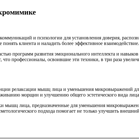
икромимике
коммуникаций и психологии для установления доверия, распоз
понять клиента и наладить более эффективное взаимодействие
стью программ развития эмоционального интеллекта и навыков 
т, что профессионалы, освоившие эти техники, в три раза увел
нции релаксации мышц лица и уменьшения микровыражений для 
аживанию морщин и улучшению общего эстетического вида лица
вки мышц лица, предназначенные для уменьшения микровыраже
сметологического подхода помогает не только улучшить внешний