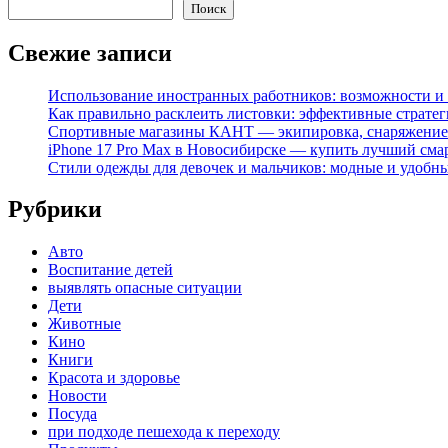
Поиск
Свежие записи
Использование иностранных работников: возможности и 
Как правильно расклеить листовки: эффективные стратег
Спортивные магазины КАНТ — экипировка, снаряжение
iPhone 17 Pro Max в Новосибирске — купить лучший сма
Стили одежды для девочек и мальчиков: модные и удобн
Рубрики
Авто
Воспитание детей
выявлять опасные ситуации
Дети
Животные
Кино
Книги
Красота и здоровье
Новости
Посуда
при подходе пешехода к переходу