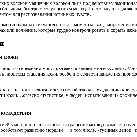
еских волокон мышечных волокон лица под действием эмоционал
небольшим, быстрым сокращениям мышц. Поскольку эти движения
ентом для распознавания истинных чувств.
в эмоциональных ситуациях, но и в моменты лжи, напряжения ил
рах или волнение, которые трудно контролировать и скрыть да
жи
м кожи
дня, и со временем могут оказывать влияние на кожу лица. Мно
процессы старения кожи, особенно если эти движения происход
 как гнев или тревога, могут способствовать ухудшению кровоо
сти кожи. Согласно статистике, у людей, испытывающих хронич
последствия
огией мышц лица: постоянное сокращение мышц вызывает измен
особствует развитию морщин — в том числе, «гусиных лапок» п