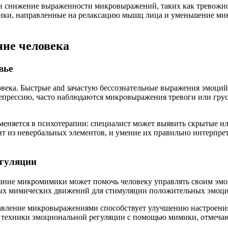
и снижение выраженности микровыражений, таких как тревожнос
дики, направленные на релаксацию мышц лица и уменьшение ми
ие человека
вье
века. Быстрые and зачастую бессознательные выражения эмоций
епрессию, часто наблюдаются микровыражения тревоги или груст
меняется в психотерапии: специалист может выявить скрытые и
ит из невербальных элементов, и умение их правильно интерпре
егуляции
ование микромимики может помочь человеку управлять своим эм
ых мимических движений для стимуляции положительных эмоций
равление микровыражениями способствует улучшению настроения
 техники эмоциональной регуляции с помощью мимики, отмечаю