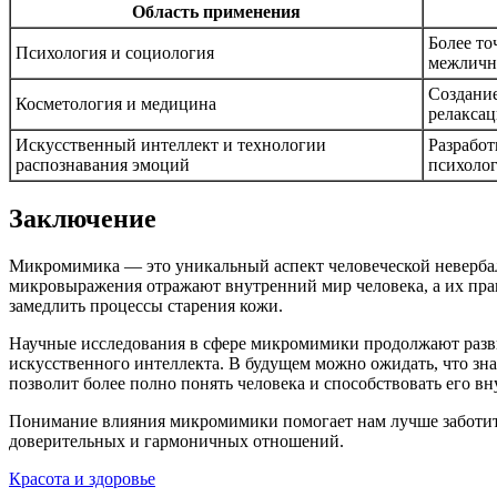
Область применения
Более то
Психология и социология
межличн
Создание
Косметология и медицина
релакса
Искусственный интеллект и технологии
Разработ
распознавания эмоций
психоло
Заключение
Микромимика — это уникальный аспект человеческой невербал
микровыражения отражают внутренний мир человека, а их пра
замедлить процессы старения кожи.
Научные исследования в сфере микромимики продолжают разви
искусственного интеллекта. В будущем можно ожидать, что зн
позволит более полно понять человека и способствовать его в
Понимание влияния микромимики помогает нам лучше заботить
доверительных и гармоничных отношений.
Красота и здоровье