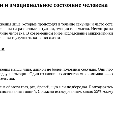
 и эмоциональное состояние человека
ения лица, которые происходят в течение секунды и часто ос
еловека на различные ситуации, эмоции или мысли. Несмотря на
ояние человека. В современном мире исследование микромимики
ловека и улучшить качество жизни.
ти
жения мышц лица, длиной не более половины секунды. Они про
гие другие эмоции. Один из ключевых аспектов микромимики — е
ельства.
 в области глаз, рта, бровей, щёк или подбородка. Благодаря т
аспознавания эмоций. Согласно исследованиям, около 55% комм