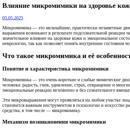
Влияние микромимики на здоровье кожи
05.05.2025
Микромимика — это мельчайшие, практически незаметные движ
выражения возникают в результате подсознательной реакции ч
значительное влияние на здоровье кожи и эмоциональное сост
неврологии, так как позволяет понять внутренние состояния че
Что такое микромимика и её особеннос
Понятие и характеристика микромимики
Микромимика — это очень короткие и слабые мимические дви
человека: радость, гнев, удивление, страх, отвращение и мно
эмоциональные реакции мгновенно и без сознательного вмешат
Эти микровыражения могут проявляться на любом участке лица:
становится важным инструментом в психологии и искусстве р
средства, в том числе — микромимику.
Механизм возникновения микромимики