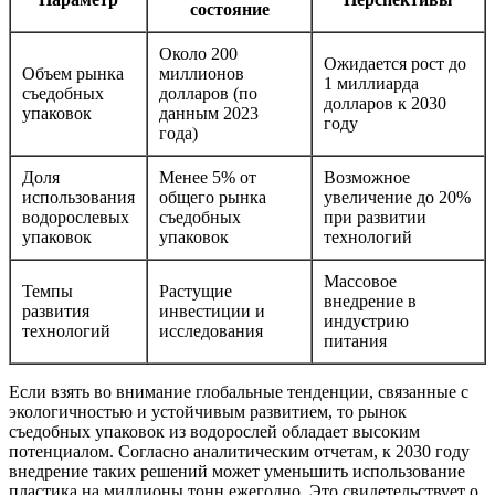
состояние
Около 200
Ожидается рост до
Объем рынка
миллионов
1 миллиарда
съедобных
долларов (по
долларов к 2030
упаковок
данным 2023
году
года)
Доля
Менее 5% от
Возможное
использования
общего рынка
увеличение до 20%
водорослевых
съедобных
при развитии
упаковок
упаковок
технологий
Массовое
Темпы
Растущие
внедрение в
развития
инвестиции и
индустрию
технологий
исследования
питания
Если взять во внимание глобальные тенденции, связанные с
экологичностью и устойчивым развитием, то рынок
съедобных упаковок из водорослей обладает высоким
потенциалом. Согласно аналитическим отчетам, к 2030 году
внедрение таких решений может уменьшить использование
пластика на миллионы тонн ежегодно. Это свидетельствует о