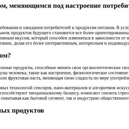
ом, меняющимся под настроение потреби
ебования и ожидания потребителей к продуктам питания. В усл
рынок продуктов будущего становится все более ориентированн
ивным вкусом, который способен изменяться в зависимости от н
тании, делая его более интерактивным, интересным и индивиду
сом?
нные продукты, способные менять свои органолептические свой
улы человека, такие как настроение, физиологическое состояни
или фруктовая паста, меняющая свою сладость по мере употребл
вых технологий сенсоров, нано-материалов и алгоритмов искусс
 способствуют эмоциональному балансу, помогают снизить стрес
 охватывая как бытовой сегмент, так и индустрию общественног
ных продуктов