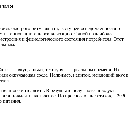
теля
овиях быстрого ритма жизни, растущей осведомленности о
ым на инновации и персонализацию. Одной из наиболее
астроения и физиологического состояния потребителя. Этот
альным.
ства — вкус, аромат, текстуру — в реальном времени. Их
е или окружающая среда. Например, напиток, меняющий вкус в
ения.
твенного интеллекта. В результате получаются продукты,
с или повысить настроение. По прогнозам аналитиков, к 2030
о питания.