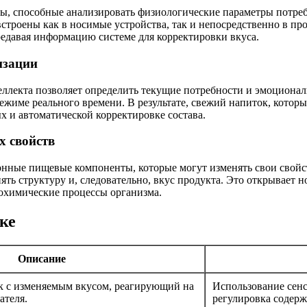
 способные анализировать физиологические параметры потреби
 встроены как в носимые устройства, так и непосредственно в п
редавая информацию системе для корректировки вкуса.
изации
лекта позволяет определить текущие потребности и эмоциональ
режиме реального времени. В результате, свежий напиток, котор
 и автоматической корректировке состава.
х свойств
онные пищевые компоненты, которые могут изменять свои свойс
ять структуру и, следовательно, вкус продукта. Это открывает
иохимические процессы организма.
ке
Описание
 с изменяемым вкусом, реагирующий на
Использование сенс
ателя.
регулировка содерж