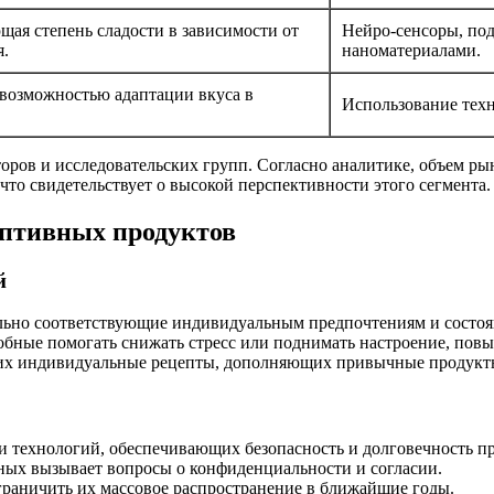
щая степень сладости в зависимости от
Нейро-сенсоры, по
я.
наноматериалами.
возможностью адаптации вкуса в
Использование тех
торов и исследовательских групп. Согласно аналитике, объем 
что свидетельствует о высокой перспективности этого сегмента.
аптивных продуктов
й
еально соответствующие индивидуальным предпочтениям и состо
собные помогать снижать стресс или поднимать настроение, пов
щих индивидуальные рецепты, дополняющих привычные продукт
 и технологий, обеспечивающих безопасность и долговечность п
ных вызывает вопросы о конфиденциальности и согласии.
граничить их массовое распространение в ближайшие годы.