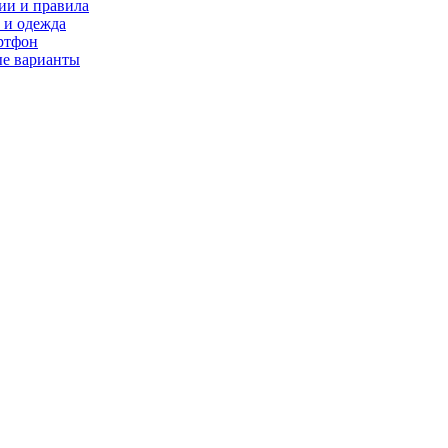
ии и правила
 и одежда
ртфон
ые варианты