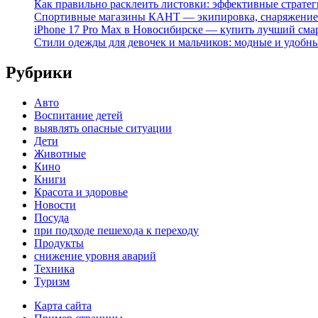
Как правильно расклеить листовки: эффективные стратег
Спортивные магазины КАНТ — экипировка, снаряжение
iPhone 17 Pro Max в Новосибирске — купить лучший сма
Стили одежды для девочек и мальчиков: модные и удобн
Рубрики
Авто
Воспитание детей
выявлять опасные ситуации
Дети
Животные
Кино
Книги
Красота и здоровье
Новости
Посуда
при подходе пешехода к переходу
Продукты
снижение уровня аварий
Техника
Туризм
Карта сайта