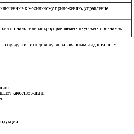
дключенные к мобильному приложению, управление
нологий нано- или микроуправляемых вкусовых признаков.
рынка продуктов с индивидуализированным и адаптивным
янию.
ышают качество жизни.
ы.
родукции.