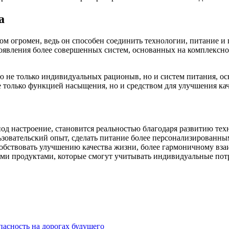
а
м огромен, ведь он способен соединить технологии, питание и
вления более совершенных систем, основанных на комплексной 
ью не только индивидуальных рационыв, но и систем питания, 
не только функцией насыщения, но и средством для улучшения ка
д настроение, становится реальностью благодаря развитию техн
ьзовательский опыт, сделать питание более персонализирован
собствовать улучшению качества жизни, более гармоничному вз
и продуктами, которые смогут учитывать индивидуальные потре
пасность на дорогах будущего