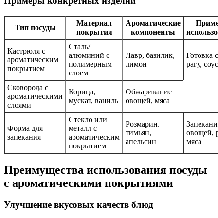
Примеры конкретных изделий
Материал
Ароматические
Прим
Тип посуды
покрытия
компоненты
использ
Сталь/
Кастрюля с
алюминий с
Лавр, базилик,
Готовка 
ароматическим
полимерным
лимон
рагу, соу
покрытием
слоем
Сковорода с
Корица,
Обжаривание
ароматическими
мускат, ваниль
овощей, мяса
слоями
Стекло или
Розмарин,
Запекани
Форма для
металл с
тимьян,
овощей, 
запекания
ароматическим
апельсин
мяса
покрытием
Преимущества использования посуды
с ароматическими покрытиями
Улучшение вкусовых качеств блюд