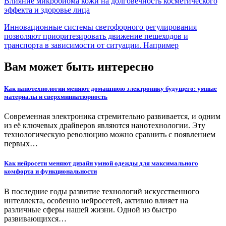
Влияние микробиома кожи на долговечность косметического
эффекта и здоровье лица
Инновационные системы светофорного регулирования
позволяют приоритезировать движение пешеходов и
транспорта в зависимости от ситуации. Например
Вам может быть интересно
Как нанотехнологии меняют домашнюю электронику будущего: умные
материалы и сверхминиатюрность
Современная электроника стремительно развивается, и одним
из её ключевых драйверов являются нанотехнологии. Эту
технологическую революцию можно сравнить с появлением
первых…
Как нейросети меняют дизайн умной одежды для максимального
комфорта и функциональности
В последние годы развитие технологий искусственного
интеллекта, особенно нейросетей, активно влияет на
различные сферы нашей жизни. Одной из быстро
развивающихся…