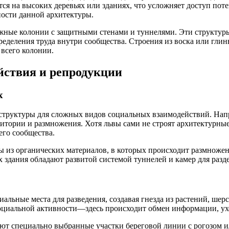
ся на высоких деревьях или зданиях, что усложняет доступ пот
ности данной архитектуры.
жные колонии с защитными стенами и туннелями. Эти структуры 
ределения труда внутри сообщества. Строения из воска или гли
всего колонии.
йствия и репродукции
х
руктуры для сложных видов социальных взаимодействий. Наприм
ритории и размножения. Хотя львы сами не строят архитектурны
его сообщества.
ы из органических материалов, в которых происходит размножен
х здания обладают развитой системой туннелей и камер для раз
льные места для разведения, создавая гнезда из растений, шерст
оциальной активности—здесь происходит обмен информации, ухо
т специально выбранные участки береговой линии с рогозом ил