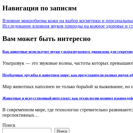
Навигация по записям
Влияние микробиома кожи на выбор косметики и персональный
Исследование влияния звуков природы на кожное здоровье и с
Вам может быть интересно
Как животные используют звуки ультразвукового диапазона для секретн
Ультразвук — это звуковые волны, частоты которых превыша
Необычные дружбы в животном мире: как представители разных видов о
Мир животных наполнен не только борьбой за выживание, но
Животные и искусственный интеллект: как технологии меняют взаимодейс
В современном мире, где технологии стремительно развиваютс
перспективных…
Поиск
Поиск