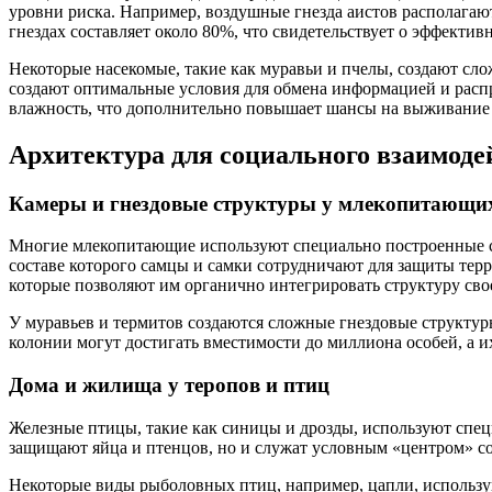
уровни риска. Например, воздушные гнезда аистов располагают
гнездах составляет около 80%, что свидетельствует о эффектив
Некоторые насекомые, такие как муравьи и пчелы, создают сло
создают оптимальные условия для обмена информацией и расп
влажность, что дополнительно повышает шансы на выживание 
Архитектура для социального взаимоде
Камеры и гнездовые структуры у млекопитающи
Многие млекопитающие используют специально построенные ст
составе которого самцы и самки сотрудничают для защиты тер
которые позволяют им органично интегрировать структуру сво
У муравьев и термитов создаются сложные гнездовые структур
колонии могут достигать вместимости до миллиона особей, а и
Дома и жилища у теропов и птиц
Железные птицы, такие как синицы и дрозды, используют специа
защищают яйца и птенцов, но и служат условным «центром» с
Некоторые виды рыболовных птиц, например, цапли, использую