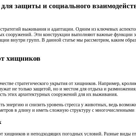
для защиты и социального взаимодейств
 стратегий выживания и адаптации. Одним из ключевых аспект
рных сооружений. Эти конструкции выполняют важные функции 
ции внутри групп. В данной статье мы рассмотрим, каким обра
от хищников
естве стратегического укрытия от хищников. Например, кролик
лужат не только защитой, но и местом для отдыха и размножения
ость этих архитектурных сооружений для их выживания.
ить энергию и снизить уровень стресса у животных, ведь возмож
х метров в длину и иметь сложную структуру с многочисленными
х
 от хищников и неподходящих погодных условий. Разные виды п