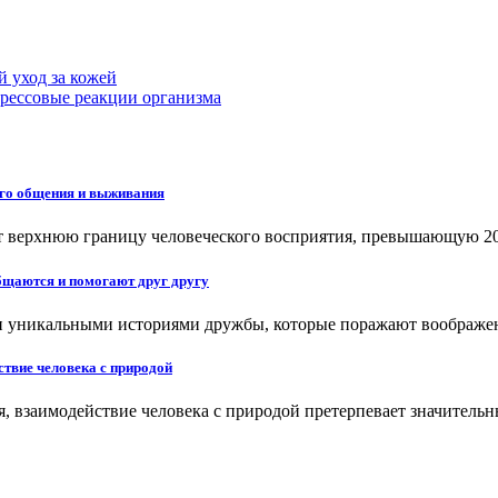
 уход за кожей
трессовые реакции организма
ого общения и выживания
ют верхнюю границу человеческого восприятия, превышающую 2
бщаются и помогают друг другу
 и уникальными историями дружбы, которые поражают воображе
твие человека с природой
я, взаимодействие человека с природой претерпевает значитель