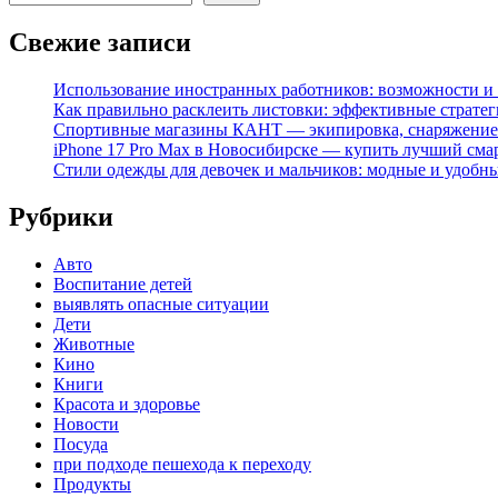
Свежие записи
Использование иностранных работников: возможности и 
Как правильно расклеить листовки: эффективные стратег
Спортивные магазины КАНТ — экипировка, снаряжение
iPhone 17 Pro Max в Новосибирске — купить лучший сма
Стили одежды для девочек и мальчиков: модные и удобн
Рубрики
Авто
Воспитание детей
выявлять опасные ситуации
Дети
Животные
Кино
Книги
Красота и здоровье
Новости
Посуда
при подходе пешехода к переходу
Продукты