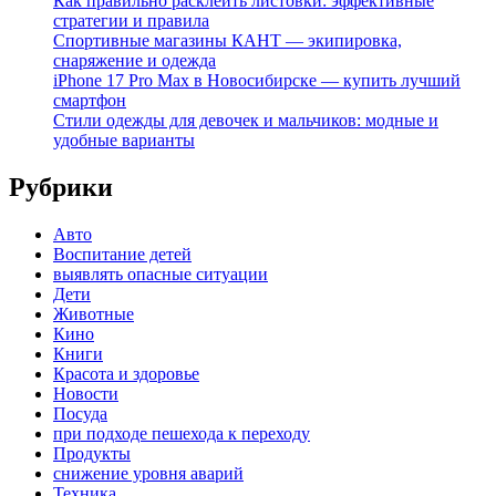
Как правильно расклеить листовки: эффективные
стратегии и правила
Спортивные магазины КАНТ — экипировка,
снаряжение и одежда
iPhone 17 Pro Max в Новосибирске — купить лучший
смартфон
Стили одежды для девочек и мальчиков: модные и
удобные варианты
Рубрики
Авто
Воспитание детей
выявлять опасные ситуации
Дети
Животные
Кино
Книги
Красота и здоровье
Новости
Посуда
при подходе пешехода к переходу
Продукты
снижение уровня аварий
Техника