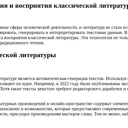
ия и восприятия классической литерату
ные сферы человеческой деятельности, и литература не стала 
ровать, генерировать и интерпретировать текстовые данные. В
са восприятия классической литературы. Эти технологии не тол
традиционного чтения.
ческой литературы
ературе является автоматическая генерация текстов. Используя 
должают их идеи. Например, в 2022 году были опубликованы экс
Хотя такие тексты зачастую требуют редакторского доработки 
ературных произведений в онлайн-пространстве содержат элемен
написанию и возможностях, которые предоставляют современные 
ти, присущих произведениям мастеров слова. Тем не менее, не