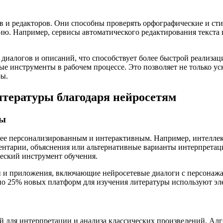
в и редакторов. Они способны проверять орфографические и ст
ию. Например, сервисы автоматического редактирования текста
диалогов и описаний, что способствует более быстрой реализац
 инструменты в рабочем процессе. Это позволяет не только уск
ры.
тературы благодаря нейросетям
ты
лее персонализированным и интерактивным. Например, интеллек
нтарии, объяснения или альтернативные варианты интерпретации
еский инструмент обучения.
 и приложения, включающие нейросетевые диалоги с персонажа
ерно 25% новых платформ для изучения литературы используют э
 для интерпретации и анализа классических произведений. Алг