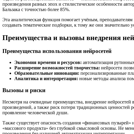
произведения разных эпох и стилистические особенности авто
Бальзака с точностью более 85%.
Эта аналитическая функция помогает учёным, преподавателям
создавать тематические подборки, к тому же они значительно 
Преимущества и вызовы внедрения ней
Преимущества использования нейросетей
Экономия времени и ресурсов:
автоматизация рутинных 
Расширение возможностей творчества:
нейросети позв
Образовательные инновации:
персонализированные пла
Аналитика и интерпретация:
новые методы анализа пом
Вызовы и риски
Несмотря на очевидные преимущества, внедрение нейросетей в
произведений, а также риск потери традиционных ценностей ре
проявление человеческой души.
Также существует опасность создания «финансовых пузырей» н
«массового продукта» без глубокой смысловой основы. Не мен
произведения без излишней автоматизации интерпретации.