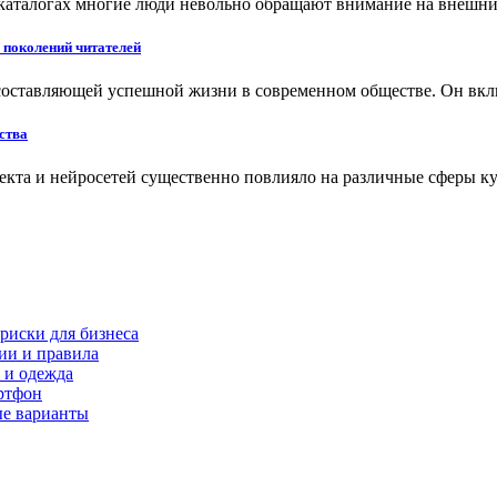
 каталогах многие люди невольно обращают внимание на внешн
 поколений читателей
составляющей успешной жизни в современном обществе. Он вклю
ства
екта и нейросетей существенно повлияло на различные сферы ку
риски для бизнеса
ии и правила
 и одежда
ртфон
ые варианты