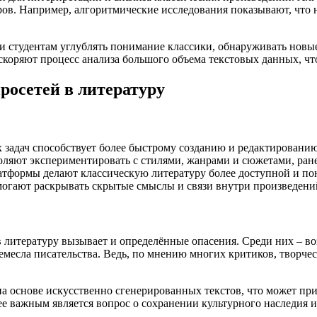
ров. Например, алгоритмические исследования показывают, что
 и студентам углублять понимание классики, обнаруживать нов
ускоряют процесс анализа большого объема текстовых данных, чт
росетей в литературу
задач способствует более быстрому созданию и редактированию
оляют экспериментировать с стилями, жанрами и сюжетами, ран
тформы делают классическую литературу более доступной и по
огают раскрывать скрытые смыслы и связи внутри произведени
 литературу вызывает и определённые опасения. Среди них – в
месла писательства. Ведь, по мнению многих критиков, творчест
а основе искусственно сгенерированных текстов, что может пр
ее важным является вопрос о сохранении культурного наследия 