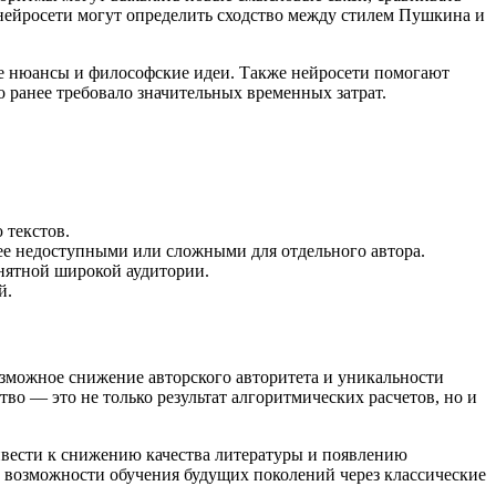
 нейросети могут определить сходство между стилем Пушкина и
ые нюансы и философские идеи. Также нейросети помогают
о ранее требовало значительных временных затрат.
 текстов.
ее недоступными или сложными для отдельного автора.
нятной широкой аудитории.
й.
озможное снижение авторского авторитета и уникальности
во — это не только результат алгоритмических расчетов, но и
ивести к снижению качества литературы и появлению
и возможности обучения будущих поколений через классические