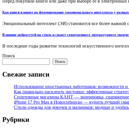
Перед покупкой книги или даже при выборе ее в электронных
Как книги влияют на формирование эмоционального интеллекта у разных
Эмоциональный интеллект (ЭИ) становится все более важной 
Влияние нейросетей на стиль и сюжет современного литературного творче
В последние годы развитие технологий искусственного интелл
Поиск
Поиск
Свежие записи
Использование иностранных работников: возможности и 
Как правильно расклеить листовки: эффективные стратег
Спортивные магазины КАНТ — экипировка, снаряжение
iPhone 17 Pro Max в Новосибирске — купить лучший сма
Стили одежды для девочек и мальчиков: модные и удобн
Рубрики