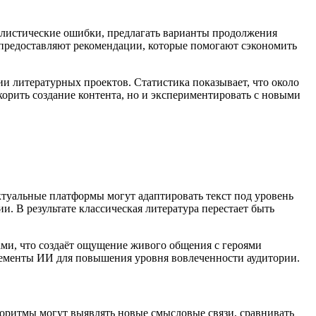
илистические ошибки, предлагать варианты продолжения
 предоставляют рекомендации, которые помогают сэкономить
ии литературных проектов. Статистика показывает, что около
орить создание контента, но и экспериментировать с новыми
туальные платформы могут адаптировать текст под уровень
. В результате классическая литература перестает быть
ми, что создаёт ощущение живого общения с героями
лементы ИИ для повышения уровня вовлеченности аудитории.
оритмы могут выявлять новые смысловые связи, сравнивать