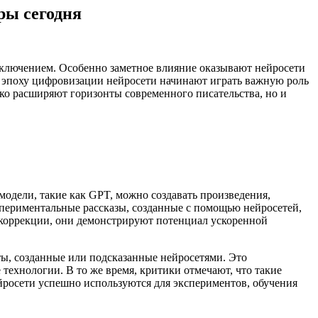
ры сегодня
исключением. Особенно заметное влияние оказывают нейросети
 эпоху цифровизации нейросети начинают играть важную роль
ько расширяют горизонты современного писательства, но и
модели, такие как GPT, можно создавать произведения,
периментальные рассказы, созданные с помощью нейросетей,
и коррекции, они демонстрируют потенциал ускоренной
ты, созданные или подсказанные нейросетями. Это
технологии. В то же время, критики отмечают, что такие
йросети успешно используются для экспериментов, обучения