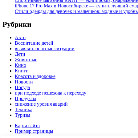
Спортивные магазины КАНТ — экипировка, снаряжение
iPhone 17 Pro Max в Новосибирске — купить лучший сма
Стили одежды для девочек и мальчиков: модные и удобн
Рубрики
Авто
Воспитание детей
выявлять опасные ситуации
Дети
Животные
Кино
Книги
Красота и здоровье
Новости
Посуда
при подходе пешехода к переходу
Продукты
снижение уровня аварий
Техника
Туризм
Карта сайта
Пример страницы