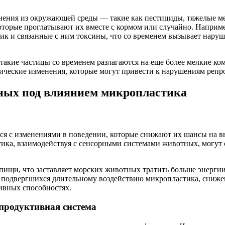
ения из окружающей среды — такие как пестициды, тяжелые мет
оторые проглатывают их вместе с кормом или случайно. Наприм
тик и связанные с ним токсины, что со временем вызывает нар
такие частицы со временем разлагаются на еще более мелкие ко
имические изменения, которые могут привести к нарушениям ре
ных под влиянием микропластика
тся с изменениями в поведении, которые снижают их шансы на 
ка, взаимодействуя с сенсорными системами животных, могут с
пищи, что заставляет морских животных тратить больше энергии
 подвергшихся длительному воздействию микропластика, снижен
тивных способностях.
епродуктивная система