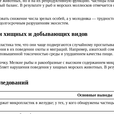
е животных, но и на их репродуктивную функцию. Частицы плас
й баланс. В результате у рыб и морских моллюсков отмечается
овать снижение числа зрелых особей, а у молодняка — трудност
 долгосрочным разрушениям экосистем.
ии хищных и добывающих видов
ластика тем, что они чаще подвергаются случайному проглатыв
ния в их поведении охоты и миграций. Например, азиатский со
с повышенной токсичностью среды и ухудшением качества пищи.
очку. Мелкие рыбы и ракообразные с высоким содержанием микр
ляет нарушения поведения у хищных морских животных. В резуль
ледований
Основные выводы
ржат микропластик в желудке; у тех, у кого обнаружены части