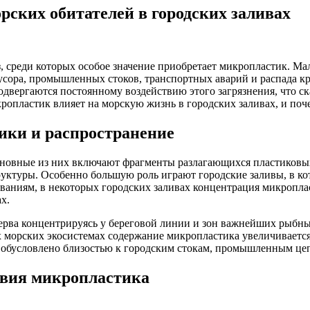
рских обитателей в городских заливах
, среди которых особое значение приобретает микропластик. Ма
усора, промышленных стоков, транспортных аварий и распада кр
одвергаются постоянному воздействию этого загрязнения, что ск
кропластик влияет на морскую жизнь в городских заливах, и по
ики и распространение
овные из них включают фрагменты разлагающихся пластиковых 
уктуры. Особенно большую роль играют городские заливы, в ко
ованиям, в некоторых городских заливах концентрация микроплас
х.
ерва концентрируясь у береговой линии и зон важнейших рыбн
морских экосистемах содержание микропластика увеличивается 
о обусловлено близостью к городским стокам, промышленным це
твия микропластика