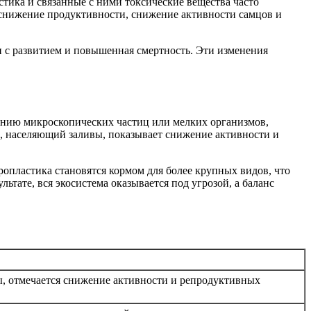
тика и связанные с ними токсические вещества часто
 снижение продуктивности, снижение активности самцов и
и с развитием и повышенная смертность. Эти изменения
анию микроскопических частиц или мелких организмов,
м, населяющий заливы, показывает снижение активности и
опластика становятся кормом для более крупных видов, что
тате, вся экосистема оказывается под угрозой, а баланс
цы, отмечается снижение активности и репродуктивных