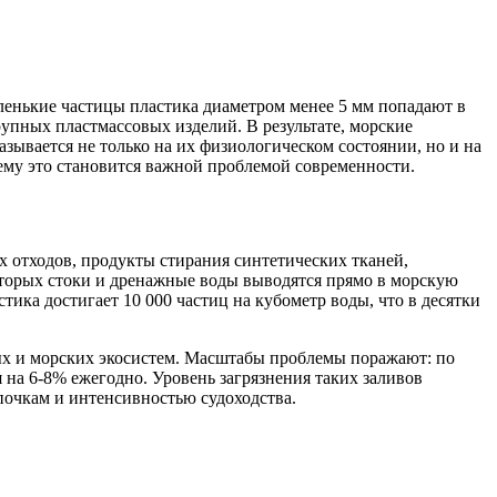
ленькие частицы пластика диаметром менее 5 мм попадают в
упных пластмассовых изделий. В результате, морские
азывается не только на их физиологическом состоянии, но и на
чему это становится важной проблемой современности.
отходов, продукты стирания синтетических тканей,
торых стоки и дренажные воды выводятся прямо в морскую
тика достигает 10 000 частиц на кубометр воды, что в десятки
ых и морских экосистем. Масштабы проблемы поражают: по
на 6-8% ежегодно. Уровень загрязнения таких заливов
почкам и интенсивностью судоходства.