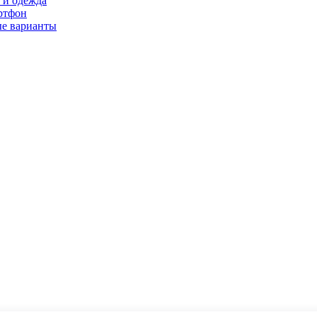
 и одежда
ртфон
ые варианты