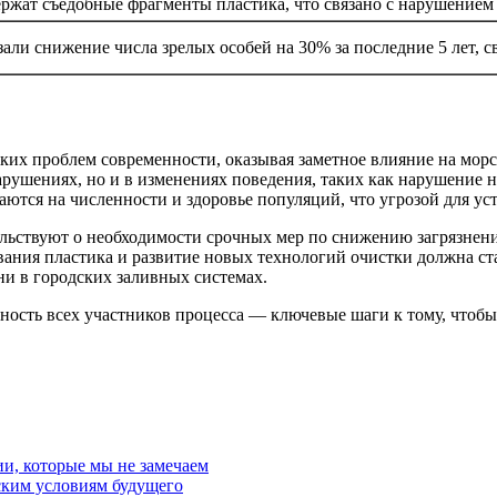
ержат съедобные фрагменты пластика, что связано с нарушение
али снижение числа зрелых особей на 30% за последние 5 лет, с
их проблем современности, оказывая заметное влияние на морск
арушениях, но и в изменениях поведения, таких как нарушение 
ются на численности и здоровье популяций, что угрозой для ус
ельствуют о необходимости срочных мер по снижению загрязнен
ания пластика и развитие новых технологий очистки должна ст
и в городских заливных системах.
нность всех участников процесса — ключевые шаги к тому, что
и, которые мы не замечаем
ским условиям будущего