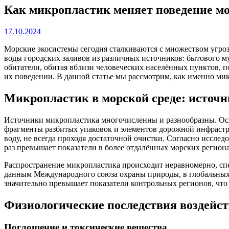
Как микропластик меняет поведение мо
17.10.2024
Морские экосистемы сегодня сталкиваются с множеством угроз
воды городских заливов из различных источников: бытового м
обитатели, обитая вблизи человеческих населённых пунктов, п
их поведении. В данной статье мы рассмотрим, как именно ми
Микропластик в морской среде: источн
Источники микропластика многочисленны и разнообразны. Осн
фрагменты разбитых упаковок и элементов дорожной инфрастр
воду, не всегда проходя достаточной очистки. Согласно исслед
раз превышает показатели в более отдалённых морских региона
Распространение микропластика происходит неравномерно, сп
данным Международного союза охраны природы, в глобальных 
значительно превышает показатели контрольных регионов, чт
Физиологические последствия воздейс
Поглощение и токсические вещества