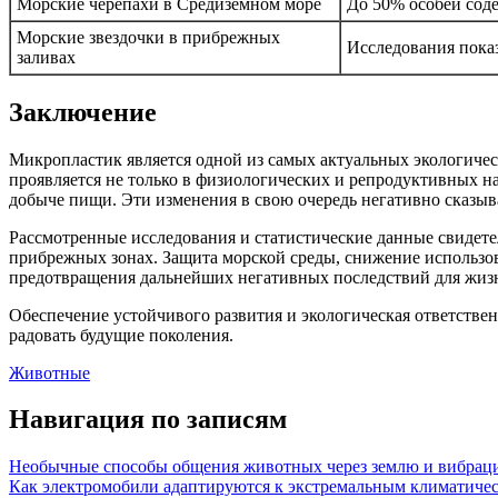
Морские черепахи в Средиземном море
До 50% особей сод
Морские звездочки в прибрежных
Исследования показ
заливах
Заключение
Микропластик является одной из самых актуальных экологическ
проявляется не только в физиологических и репродуктивных н
добыче пищи. Эти изменения в свою очередь негативно сказыва
Рассмотренные исследования и статистические данные свидет
прибрежных зонах. Защита морской среды, снижение использов
предотвращения дальнейших негативных последствий для жизн
Обеспечение устойчивого развития и экологическая ответстве
радовать будущие поколения.
Животные
Навигация по записям
Необычные способы общения животных через землю и вибраци
Как электромобили адаптируются к экстремальным климатиче