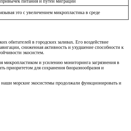
м привычек питания и путей миграции
вязывая это с увеличением микропластика в среде
их обитателей в городских заливах. Его воздействие
навигации, сниженная активность и ухудшение способности к
тойчивости экосистем.
ия микропластиком и усилению мониторинга загрязнения в
ать приоритетом для сохранения биоразнообразия и
бы наши морские экосистемы продолжали функционировать и