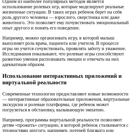
Одним из наиболее популярных методов является
использование ролевых игр, которые моделируют реальные
жизненные ситуации. В таких играх ребенок берет на себя
роль другого человека — взрослого, сверстника или даже
животного. Это позволяет ему почувствовать эмоциональный
опыт другого и понять его поведение.
Например, можно организовать игру, в которой малыш
выполняет роль врача, пациента или учителя. В процессе
игры он учится сочувствовать, проявлять заботу и уважение.
Исследования показывают, что ролевые игры способствуют
развитию умения распознавать эмоции и отвечать на них
адекватным образом.
Использование интерактивных приложений и
виртуальной реальности
Современные технологии предоставляют новые возможности
— интерактивные образовательные приложения, виртуальные
экскурсии и ролевые платформы, где ребенок может
погрузиться в обстановку, вызывающую эмпатию.
Например, программы виртуальной реальности позволяют
детям «прожить» ситуацию, в которой ребенок сталкивается с
трудностями другого, например, потерей близкого или