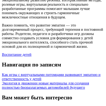
эмоциональному развитию ребенка. Интерактивные методы,
ролевые игры, виртуальная реальность и специально
разработанные программы помогают малышам лучше
понимать окружающих и строить гармоничные
межличностные отношения в будущем.
Важно помнить, что развитие эмпатии — это
долговременный процесс, требующий терпения и постоянной
работы. Родители, педагоги и разработчики игр должны
совместно создавать условия для формирования у детей
эмоционального интеллекта, способного стать прочной
основой для их полноценной и гармоничной жизни.
Воспитание детей
Навигация по записям
Как игры с виртуальными питомцами развивают эмпатию и
ответственность у детей
Экология в движении новые материалы для создания
полностью биоразлагаемых автомобилей будущего
Вам может быть интересно