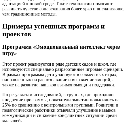
адаптацией к новой среде. Такие технологии помогают
развивать чувство сопереживания более ярко и впечатляюще,
чем традиционные методы.
Примеры успешных программ и
проектов
Программа «Эмоциональный интеллект через
игру»
Этот проект реализуется в ряде детских садов и школ, где
используются специально разработанные игровые сценарии.
В рамках программы дети участвуют в совместных играх,
направленных на распознавание и выражение эмоций, а
также на развитие навыков взаимопомощи и поддержки.
По результатам исследований, в группах, где проходило
внедрение программы, показатели эмпатии повысились на
25% по сравнению с контрольными группами. Родители и
педагогические работники отмечали улучшение навыков
коммуникации и снижение конфликтных ситуаций среди
малышей.