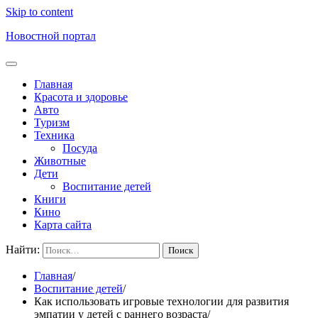
Skip to content
Новостной портал
Главная
Красота и здоровье
Авто
Туризм
Техника
Посуда
Животные
Дети
Воспитание детей
Книги
Кино
Карта сайта
Найти:
Главная
Воспитание детей
Как использовать игровые технологии для развития
эмпатии у детей с раннего возраста