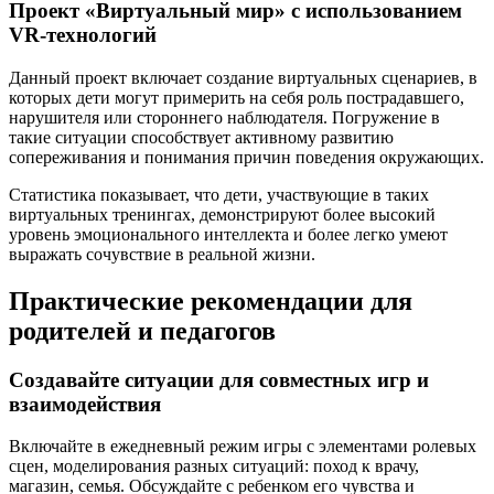
Проект «Виртуальный мир» с использованием
VR-технологий
Данный проект включает создание виртуальных сценариев, в
которых дети могут примерить на себя роль пострадавшего,
нарушителя или стороннего наблюдателя. Погружение в
такие ситуации способствует активному развитию
сопереживания и понимания причин поведения окружающих.
Статистика показывает, что дети, участвующие в таких
виртуальных тренингах, демонстрируют более высокий
уровень эмоционального интеллекта и более легко умеют
выражать сочувствие в реальной жизни.
Практические рекомендации для
родителей и педагогов
Создавайте ситуации для совместных игр и
взаимодействия
Включайте в ежедневный режим игры с элементами ролевых
сцен, моделирования разных ситуаций: поход к врачу,
магазин, семья. Обсуждайте с ребенком его чувства и