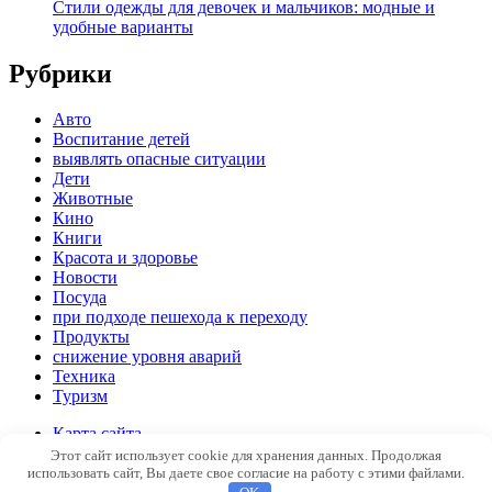
Стили одежды для девочек и мальчиков: модные и
удобные варианты
Рубрики
Авто
Воспитание детей
выявлять опасные ситуации
Дети
Животные
Кино
Книги
Красота и здоровье
Новости
Посуда
при подходе пешехода к переходу
Продукты
снижение уровня аварий
Техника
Туризм
Карта сайта
Пример страницы
Этот сайт использует cookie для хранения данных. Продолжая
использовать сайт, Вы даете свое согласие на работу с этими файлами.
Copyright © 2026
Новостной портал