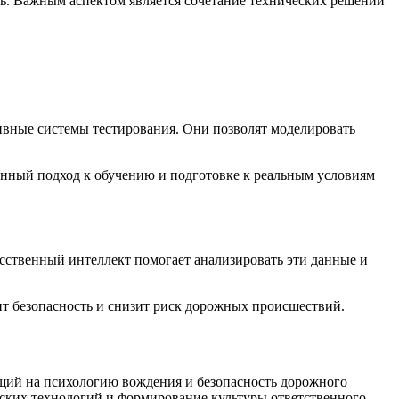
ь. Важным аспектом является сочетание технических решений
ивные системы тестирования. Они позволят моделировать
анный подход к обучению и подготовке к реальным условиям
ственный интеллект помогает анализировать эти данные и
ит безопасность и снизит риск дорожных происшествий.
щий на психологию вождения и безопасность дорожного
еских технологий и формирование культуры ответственного