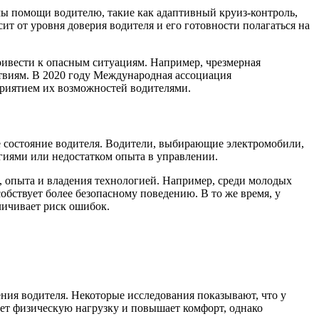
мы помощи водителю, такие как адаптивный круиз-контроль,
т от уровня доверия водителя и его готовности полагаться на
ривести к опасным ситуациям. Например, чрезмерная
твиям. В 2020 году Международная ассоциация
приятием их возможностей водителями.
 состояние водителя. Водители, выбирающие электромобили,
гиями или недостатком опыта в управлении.
а, опыта и владения технологией. Например, среди молодых
бствует более безопасному поведению. В то же время, у
личивает риск ошибок.
ия водителя. Некоторые исследования показывают, что у
ет физическую нагрузку и повышает комфорт, однако