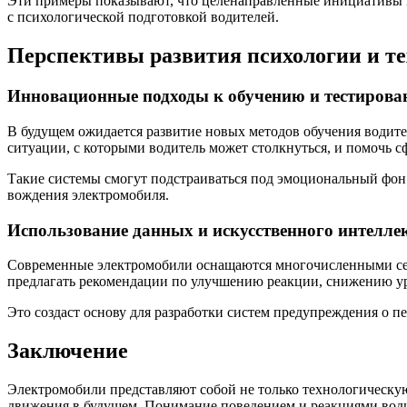
Эти примеры показывают, что целенаправленные инициативы м
с психологической подготовкой водителей.
Перспективы развития психологии и те
Инновационные подходы к обучению и тестиров
В будущем ожидается развитие новых методов обучения водит
ситуации, с которыми водитель может столкнуться, и помочь
Такие системы смогут подстраиваться под эмоциональный фон 
вождения электромобиля.
Использование данных и искусственного интелле
Современные электромобили оснащаются многочисленными сенс
предлагать рекомендации по улучшению реакции, снижению 
Это создаст основу для разработки систем предупреждения о 
Заключение
Электромобили представляют собой не только технологическу
движения в будущем. Понимание поведением и реакциями води