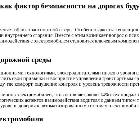
как фактор безопасности на дорогах буд
меняет облик транспортной сферы. Особенно ярко эта тенденция
 внутреннего сгорания. Вместе с этим возникает вопрос о псих
взаимодействия с электромобилем становится ключевым компоне
дорожной среды
ционными технологиями, электродвигателями низкого уровня 
лить свои привычки и восприятие управления транспортным сре
ду, где комфорт, ощущение контроля и уровень тревожности пре
миллионов электромобилей, что составляет около 14% всех прод
ологических аспектов взаимодействия водителя с данным типом 
и уровень доверия к автоматизированным системам электромобил
лектромобиля