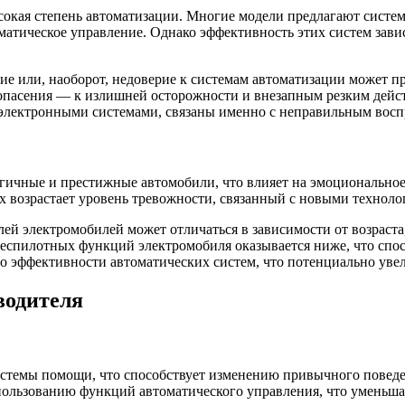
сокая степень автоматизации. Многие модели предлагают систе
атическое управление. Однако эффективность этих систем зависи
ие или, наоборот, недоверие к системам автоматизации может п
 опасения — к излишней осторожности и внезапным резким дейс
с электронными системами, связаны именно с неправильным вос
гичные и престижные автомобили, что влияет на эмоциональное
х возрастает уровень тревожности, связанный с новыми техноло
елей электромобилей может отличаться в зависимости от возраст
еспилотных функций электромобиля оказывается ниже, что спосо
о эффективности автоматических систем, что потенциально уве
водителя
стемы помощи, что способствует изменению привычного поведен
пользованию функций автоматического управления, что уменьша