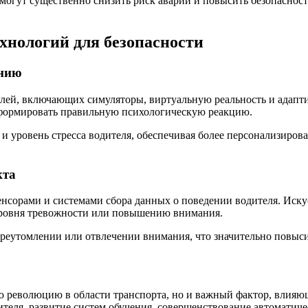
огут существенно снизить риск аварий и повысить безопасност
хнологий для безопасности
анию
елей, включающих симуляторы, виртуальную реальность и адапт
 сформировать правильную психологическую реакцию.
и уровень стресса водителя, обеспечивая более персонализиров
кта
орами и системами сбора данных о поведении водителя. Искус
уровня тревожности или повышению внимания.
переутомлении или отвлечении внимания, что значительно повыс
ю революцию в области транспорта, но и важный фактор, влияю
теля, развитие систем обучения, совершенствование автоматич