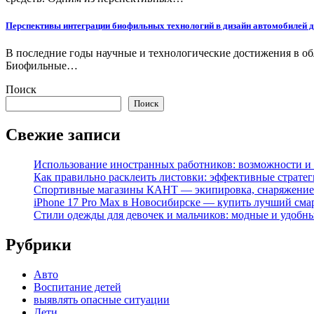
Перспективы интеграции биофильных технологий в дизайн автомобилей 
В последние годы научные и технологические достижения в о
Биофильные…
Поиск
Поиск
Свежие записи
Использование иностранных работников: возможности и 
Как правильно расклеить листовки: эффективные стратег
Спортивные магазины КАНТ — экипировка, снаряжение
iPhone 17 Pro Max в Новосибирске — купить лучший сма
Стили одежды для девочек и мальчиков: модные и удобн
Рубрики
Авто
Воспитание детей
выявлять опасные ситуации
Дети