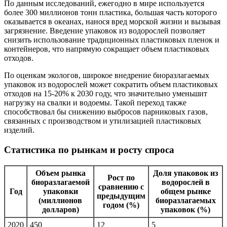
По данным исследований, ежегодно в мире используется
более 300 миллионов тонн пластика, большая часть которого
оказывается в океанах, нанося вред морской жизни и вызывая
загрязнение. Введение упаковок из водорослей позволяет
снизить использование традиционных пластиковых пленок и
контейнеров, что напрямую сокращает объем пластиковых
отходов.
По оценкам экологов, широкое внедрение биоразлагаемых
упаковок из водорослей может сократить объем пластиковых
отходов на 15-20% к 2030 году, что значительно уменьшит
нагрузку на свалки и водоемы. Такой переход также
способствовал бы снижению выбросов парниковых газов,
связанных с производством и утилизацией пластиковых
изделий.
Статистика по рынкам и росту спроса
Объем рынка
Доля упаковок из
Рост по
биоразлагаемой
водорослей в
сравнению с
Год
упаковки
общем рынке
предыдущим
(миллионов
биоразлагаемых
годом (%)
долларов)
упаковок (%)
2020
450
12
5