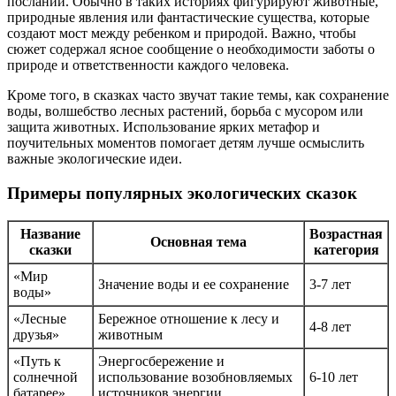
посланий. Обычно в таких историях фигурируют животные,
природные явления или фантастические существа, которые
создают мост между ребенком и природой. Важно, чтобы
сюжет содержал ясное сообщение о необходимости заботы о
природе и ответственности каждого человека.
Кроме того, в сказках часто звучат такие темы, как сохранение
воды, волшебство лесных растений, борьба с мусором или
защита животных. Использование ярких метафор и
поучительных моментов помогает детям лучше осмыслить
важные экологические идеи.
Примеры популярных экологических сказок
Название
Возрастная
Основная тема
сказки
категория
«Мир
Значение воды и ее сохранение
3-7 лет
воды»
«Лесные
Бережное отношение к лесу и
4-8 лет
друзья»
животным
«Путь к
Энергосбережение и
солнечной
использование возобновляемых
6-10 лет
батарее»
источников энергии