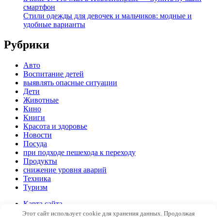
смартфон
Стили одежды для девочек и мальчиков: модные и
удобные варианты
Рубрики
Авто
Воспитание детей
выявлять опасные ситуации
Дети
Животные
Кино
Книги
Красота и здоровье
Новости
Посуда
при подходе пешехода к переходу
Продукты
снижение уровня аварий
Техника
Туризм
Карта сайта
Пример страницы
Этот сайт использует cookie для хранения данных. Продолжая