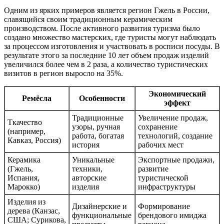
Одним из ярких примеров является регион Гжель в России,
славящийся своим традиционным керамическим
производством. После активного развития туризма было
создано множество мастерских, где туристы могут наблюдать
за процессом изготовления и участвовать в росписи посуды. В
результате этого за последние 10 лет объем продаж изделий
увеличился более чем в 2 раза, а количество туристических
визитов в регион выросло на 35%.
Экономический
Ремёсла
Особенности
эффект
Традиционные
Увеличение продаж,
Ткачество
узоры, ручная
сохранение
(например,
работа, богатая
технологий, создание
Кавказ, Россия)
история
рабочих мест
Керамика
Уникальные
Экспортные продажи,
(Гжель,
техники,
развитие
Испания,
авторские
туристической
Марокко)
изделия
инфраструктуры
Изделия из
Дизайнерские и
Формирование
дерева (Канзас,
функциональные
брендового имиджа
США; Сурикова,