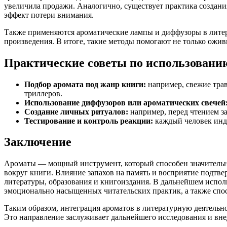
увеличила продажи. Аналогично, существует практика создани
эффект потери внимания.
Также применяются ароматические лампы и диффузоры в литер
произведения. В итоге, такие методы помогают не только ожив
Практические советы по использовани
Подбор аромата под жанр книги:
например, свежие трав
триллеров.
Использование диффузоров или ароматических свечей
Создание личных ритуалов:
например, перед чтением з
Тестирование и контроль реакции:
каждый человек инди
Заключение
Ароматы — мощный инструмент, который способен значительно
вокруг книги. Влияние запахов на память и восприятие подтв
литературы, образования и книгоиздания. В дальнейшем испол
эмоционально насыщенных читательских практик, а также спо
Таким образом, интеграция ароматов в литературную деятельно
Это направление заслуживает дальнейшего исследования и вне