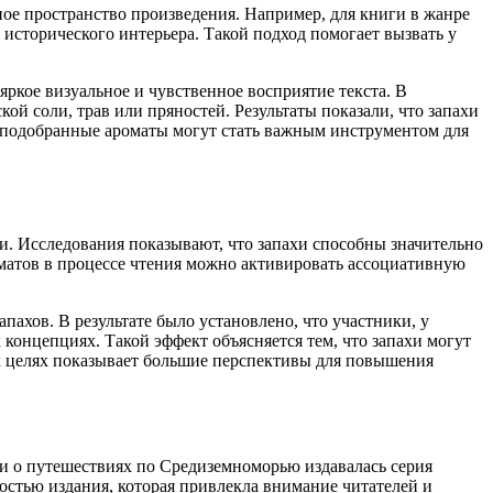
ное пространство произведения. Например, для книги в жанре
 исторического интерьера. Такой подход помогает вызвать у
ркое визуальное и чувственное восприятие текста. В
ой соли, трав или пряностей. Результаты показали, что запахи
о подобранные ароматы могут стать важным инструментом для
. Исследования показывают, что запахи способны значительно
матов в процессе чтения можно активировать ассоциативную
пахов. В результате было установлено, что участники, у
концепциях. Такой эффект объясняется тем, что запахи могут
х целях показывает большие перспективы для повышения
и о путешествиях по Средиземноморью издавалась серия
остью издания, которая привлекла внимание читателей и