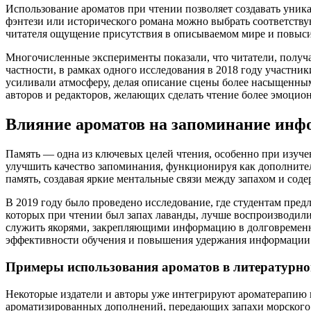
Использование ароматов при чтении позволяет создавать уник
фэнтези или исторического романа можно выбрать соответствую
читателя ощущение присутствия в описываемом мире и повыс
Многочисленные эксперименты показали, что читатели, получа
частности, в рамках одного исследования в 2018 году участник
усиливали атмосферу, делая описание сцены более насыщенны
авторов и редакторов, желающих сделать чтение более эмоцио
Влияние ароматов на запоминание инф
Память — одна из ключевых целей чтения, особенно при изуче
улучшить качество запоминания, функционируя как дополните
память, создавая яркие ментальные связи между запахом и со
В 2019 году было проведено исследование, где студентам пред
которых при чтении был запах лаванды, лучше воспроизводили
служить якорями, закрепляющими информацию в долговременн
эффективности обучения и повышения удержания информации
Примеры использования ароматов в литературно
Некоторые издатели и авторы уже интегрируют ароматерапию в
ароматизированных дополнений, передающих запахи морского в