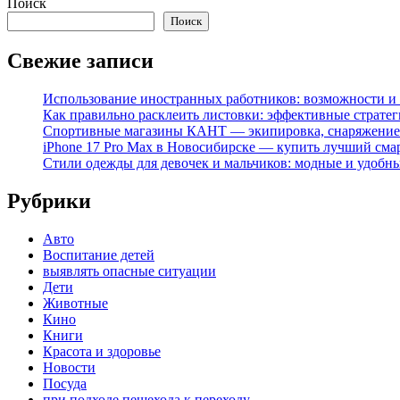
Поиск
Поиск
Свежие записи
Использование иностранных работников: возможности и 
Как правильно расклеить листовки: эффективные стратег
Спортивные магазины КАНТ — экипировка, снаряжение
iPhone 17 Pro Max в Новосибирске — купить лучший сма
Стили одежды для девочек и мальчиков: модные и удобн
Рубрики
Авто
Воспитание детей
выявлять опасные ситуации
Дети
Животные
Кино
Книги
Красота и здоровье
Новости
Посуда
при подходе пешехода к переходу