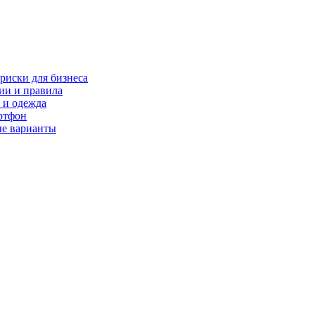
риски для бизнеса
ии и правила
 и одежда
ртфон
ые варианты