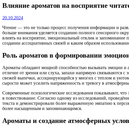
Влияние ароматов на восприятие читат
20.10.2024
Чтение — это не только процесс получения информации и разв
больше внимания уделяется созданию полного сенсорного окру
влиять на восприятие, эмоциональный отклик и запоминание пр
создании ассоциативных связей и каким образом использовани
Роль ароматов в формировании эмоцио
Ароматы обладают мощной способностью вызывать эмоции и асс
отличие от зрения или слуха, запахи напрямую связываются с
свежей выпечки, ассоциирующийся у многих с теплом и уютом,
сырости может усилить напряженность и тревогу в атмосферны
Современные психологические исследования показывают, что 
в повествование. Согласно одному из исследований, проведённ
текста и демонстрировали более выраженную эмпатию к персон
более насыщенным и запоминающимся.
Ароматы и создание атмосферных усло