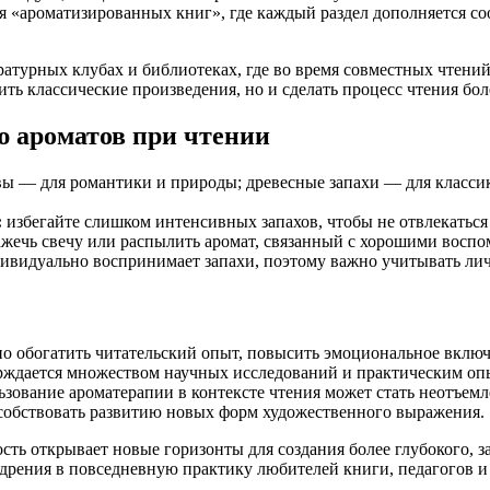
я «ароматизированных книг», где каждый раздел дополняется с
атурных клубах и библиотеках, где во время совместных чтени
ить классические произведения, но и сделать процесс чтения б
ю ароматов при чтении
ы — для романтики и природы; древесные запахи — для классик
:
избегайте слишком интенсивных запахов, чтобы не отвлекаться
ажечь свечу или распылить аромат, связанный с хорошими восп
видуально воспринимает запахи, поэтому важно учитывать лич
 обогатить читательский опыт, повысить эмоциональное включ
ерждается множеством научных исследований и практическим оп
ьзование ароматерапии в контексте чтения может стать неотъе
собствовать развитию новых форм художественного выражения.
сть открывает новые горизонты для создания более глубокого, 
дрения в повседневную практику любителей книги, педагогов и 