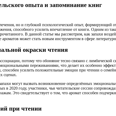
ельского опыта и запоминание книг
лечения, но и глубокий психологический опыт, формирующий от
жения, способного усилить впечатление от книги. Одним из таки
очитанного. В данной статье мы рассмотрим, как запахи воздейс
е ароматов может стать новым инструментом в сфере литературн
нальной окраски чтения
оциации, потому что обоняние тесно связано с лимбической си
 эмоциональными переживаниями, что делает их особенно эффек
 способен усилить положительные эмоции при чтении о семейны
х сценах.
запахи могут вызвать возникновение определённых эмоциональ
ых в 2020 году, участники, чьи читательские сессии сопровожд
ажам. Это свидетельствует о том, что аромат способен подчер
вий при чтении