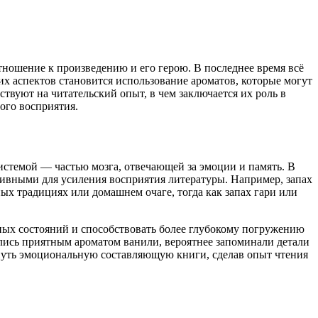
ношение к произведению и его герою. В последнее время всё
х аспектов становится использование ароматов, которые могут
твуют на читательский опыт, в чем заключается их роль в
ого восприятия.
стемой — частью мозга, отвечающей за эмоции и память. В
тивными для усиления восприятия литературы. Например, запах
х традициях или домашнем очаге, тогда как запах гари или
ных состояний и способствовать более глубокому погружению
ались приятным ароматом ванили, вероятнее запоминали детали
кнуть эмоциональную составляющую книги, сделав опыт чтения