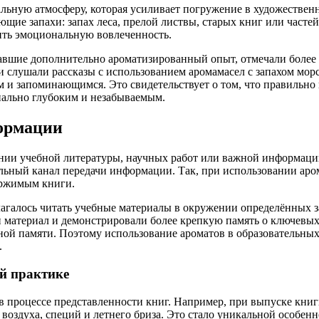
альную атмосферу, которая усиливает погружение в художествен
щие запахи: запах леса, прелой листвы, старых книг или частей
ить эмоциональную вовлеченность.
вшие дополнительно ароматизированный опыт, отмечали более я
и слушали рассказы с использованием аромамасел с запахом морск
м и запоминающимся. Это свидетельствует о том, что правильн
нально глубоким и незабываемым.
ормации
нии учебной литературы, научных работ или важной информации
льный канал передачи информации. Так, при использовании аро
держимым книги.
лагалось читать учебные материалы в окружении определённых за
 материал и демонстрировали более крепкую память о ключевых 
ой памяти. Поэтому использование ароматов в образовательны
.
й практике
 процессе представленности книг. Например, при выпуске книг
оздуха, специй и летнего бриза. Это стало уникальной особенн