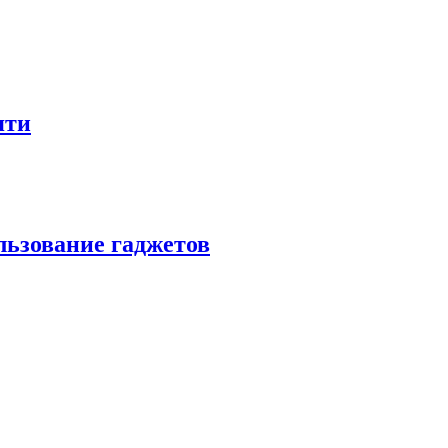
яти
льзование гаджетов