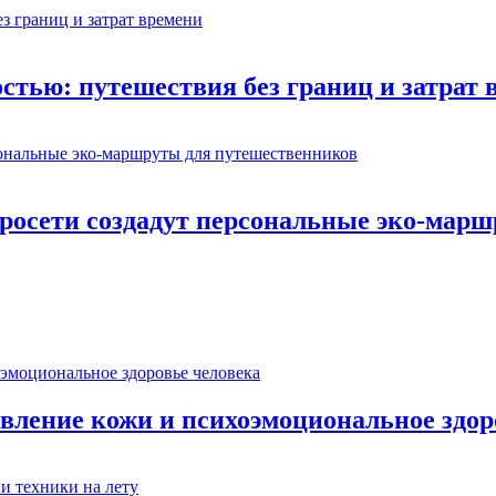
стью: путешествия без границ и затрат 
йросети создадут персональные эко-мар
овление кожи и психоэмоциональное здор