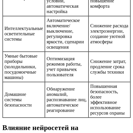
условий,
повышение
автоматическая
комфорта
настройка
Автоматическое
включение/
Снижение расхода
Интеллектуальные
выключение,
электроэнергии,
осветительные
регулировка
создание уютной
системы
яркости, сценарии
атмосферы
освещения
Умные бытовые
Оптимизация
приборы
Снижение затрат,
режимов работы,
(холодильники,
продление срока
учет привычек
посудомоечные
службы техники
пользователя
машины)
Повышенная
Обнаружение
безопасность,
Домашние
аномалий,
более
системы
распознавание лиц,
эффективное
безопасности
автоматическое
использование
реагирование
ресурсов охраны
Влияние нейросетей на