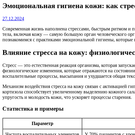
Эмоциональная гигиена кожи: как стре
27.12.2024
Современная жизнь наполнена стрессами, быстрым ритмом и 
тела, включая кожу — самую большую орган человеческого орга
познакомимся с практиками эмоциональной гигиены, которые 
Влияние стресса на кожу: физиологиче
Стресс — это естественная реакция организма, которая запус
физиологические изменения, которые отражаются на состояни
воспалительные процессы, высыпания и ухудшается общая текс
Механизм воздействия стресса на кожу связан с активацией г
кортизола способствует увеличенному выделению кожного сала,
упругость и молодость кожи, что ускоряет процессы старения.
Статистика и примеры
Параметр
Частота воспалительных элементов
У 70% пациентов с хрон