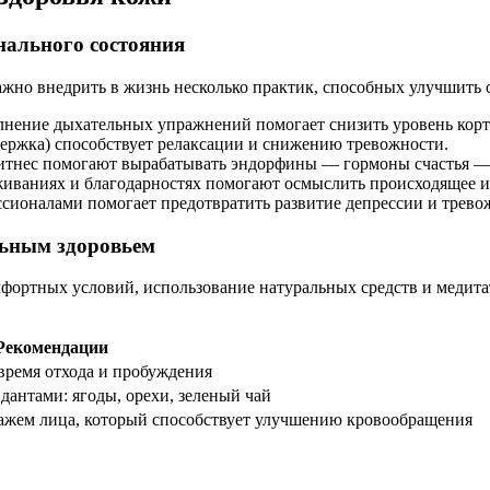
нального состояния
ажно внедрить в жизнь несколько практик, способных улучшить 
нение дыхательных упражнений помогает снизить уровень корти
ержка) способствует релаксации и снижению тревожности.
фитнес помогают вырабатывать эндорфины — гормоны счастья —
живаниях и благодарностях помогают осмыслить происходящее и
ионалами помогает предотвратить развитие депрессии и тревож
льным здоровьем
мфортных условий, использование натуральных средств и медита
Рекомендации
 время отхода и пробуждения
дантами: ягоды, орехи, зеленый чай
ссажем лица, который способствует улучшению кровообращения