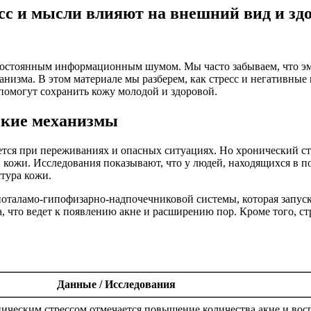
сс и мысли влияют на внешний вид и зд
постоянным информационным шумом. Мы часто забываем, что эм
низма. В этом материале мы разберем, как стресс и негативные
помогут сохранить кожу молодой и здоровой.
ские механизмы
кается при переживаниях и опасных ситуациях. Но хронический 
и кожи. Исследования показывают, что у людей, находящихся в
тура кожи.
ипоталамо-гипофизарно-надпочечниковой системы, которая запу
 что ведет к появлению акне и расширению пор. Кроме того, стр
Данные / Исследования
ическим стрессом отмечается повышение количества акне и вос