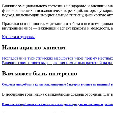
Влияние эмоционального состояния на здоровье и внешний ви
физиологических и психологических реакций, которые ускоря
подход, включающий эмоциональную гигиену, физическую акти
Практики осознанности, медитации и забота о психоэмоциональ
внутреннем мире — важнейший аспект красоты и молодости, а
Красота и здоровье
Навигация по записям
Исследование туристических маршрутов через призму местных
Влияние совместного выращивания комнатных растений на раз
Вам может быть интересно
Секреты микробиома кожи: как кишечные бактерии влияют на внешний ви
В последние годы наука о микробиоме сделала огромный шаг 
Влияние микробиома кожи на естественную защиту и сияние лица в разн