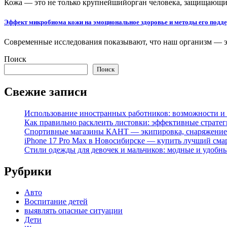
Кожа — это не только крупнейшийорган человека, защищающи
Эффект микробиома кожи на эмоциональное здоровье и методы его подд
Современные исследования показывают, что наш организм — э
Поиск
Поиск
Свежие записи
Использование иностранных работников: возможности и 
Как правильно расклеить листовки: эффективные стратег
Спортивные магазины КАНТ — экипировка, снаряжение
iPhone 17 Pro Max в Новосибирске — купить лучший сма
Стили одежды для девочек и мальчиков: модные и удобн
Рубрики
Авто
Воспитание детей
выявлять опасные ситуации
Дети