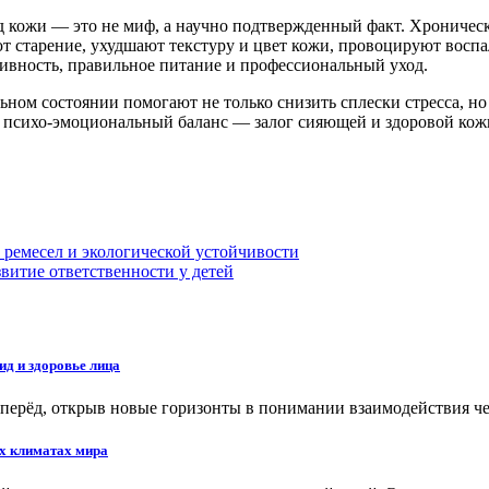
д кожи — это не миф, а научно подтвержденный факт. Хроничес
ют старение, ухудшают текстуру и цвет кожи, провоцируют вос
вность, правильное питание и профессиональный уход.
ном состоянии помогают не только снизить сплески стресса, но 
 психо-эмоциональный баланс — залог сияющей и здоровой кожи
 ремесел и экологической устойчивости
витие ответственности у детей
д и здоровье лица
вперёд, открыв новые горизонты в понимании взаимодействия ч
ых климатах мира