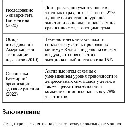
Дети, регулярно участвующие в
Исследование
уличных играх, показывают на 25%
Университета
лучшие показатели по уровню
Висконсина
эмпатии и социальным навыкам по
(2020)
сравнению с отдыхающими дома.
Обзор
Технологические зависимости
исследований
снижаются у детей, проводящих
Американской
минимум 3 часа в неделю на свежем
ассоциации
воздухе, что повышает их
педагогов (2019)
эмоциональный интеллект на 15%.
Активные игры связаны с
Статистика
уменьшением уровня тревожности и
Всемирной
депрессивных симптомов у детей, а
организации
также с развитием эмпатии и
здравоохранения
коммуникационных навыков у 78%
(2022)
участников.
Заключение
Итак, игровые занятия на свежем воздухе оказывают мощное