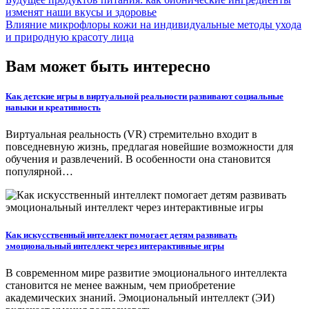
изменят наши вкусы и здоровье
Влияние микрофлоры кожи на индивидуальные методы ухода
и природную красоту лица
Вам может быть интересно
Как детские игры в виртуальной реальности развивают социальные
навыки и креативность
Виртуальная реальность (VR) стремительно входит в
повседневную жизнь, предлагая новейшие возможности для
обучения и развлечений. В особенности она становится
популярной…
Как искусственный интеллект помогает детям развивать
эмоциональный интеллект через интерактивные игры
В современном мире развитие эмоционального интеллекта
становится не менее важным, чем приобретение
академических знаний. Эмоциональный интеллект (ЭИ)