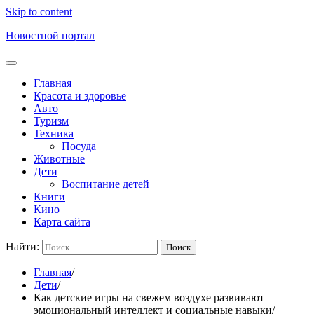
Skip to content
Новостной портал
Главная
Красота и здоровье
Авто
Туризм
Техника
Посуда
Животные
Дети
Воспитание детей
Книги
Кино
Карта сайта
Найти:
Главная
Дети
Как детские игры на свежем воздухе развивают
эмоциональный интеллект и социальные навыки