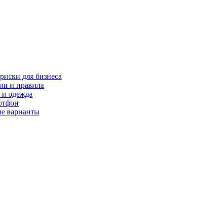
риски для бизнеса
ии и правила
 и одежда
ртфон
ые варианты