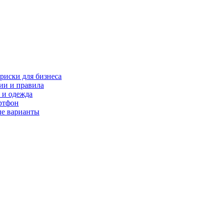
риски для бизнеса
ии и правила
 и одежда
ртфон
ые варианты